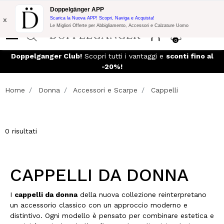
Promo Flash:
10% di Extra Sconto su 300€ di Acquisto con codice:
Doppelgänger APP
DOPPEL300
x
Scarica la Nuova APP! Scopri, Naviga e Acquista!
Le Migliori Offerte per Abbigliamento, Accessori e Calzature Uomo
0
ATUITA
- Per ordini superiori a 99€ e reso
Doppelganger Club!
S
facile esteso a 60 giorni
Home
Donna
Accessori e Scarpe
Cappelli
0 risultati
CAPPELLI DA DONNA
I
cappelli da donna
della nuova collezione reinterpretano
un accessorio classico con un approccio moderno e
distintivo. Ogni modello è pensato per combinare estetica e