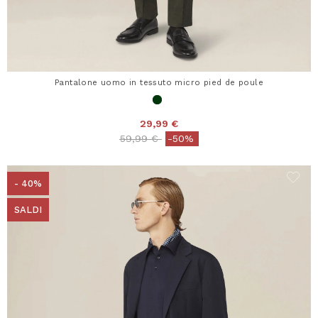
Pantalone uomo in tessuto micro pied de poule
29,99 €
Price reduced from
to
59,99 €
-50%
- 40%
SALDI