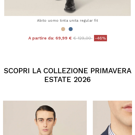
Abito uomo tinta unita regular fit
Price reduced from
to
A partire da:
69,99 €
€ 129,00
-46%
4,3 out of 5 Customer Rating
SCOPRI LA COLLEZIONE PRIMAVERA
ESTATE 2026