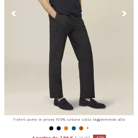
T-shirt uomo in jersey 100% cotone collo leggermente alto
+
Price reduced from
to
A partire da:
7,99 €
€ 14,99
-47%