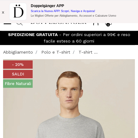
Promo Flash:
10% di Extra Sconto su 300€ di Acquisto con codice:
Doppelgänger APP
DOPPEL300
x
Scarica la Nuova APP! Scopri, Naviga e Acquista!
Le Migliori Offerte per Abbigliamento, Accessori e Calzature Uomo
0
SPEDIZIONE GRATUITA
- Per ordini superiori a 99€ e reso
facile esteso a 60 giorni
Abbigliamento
Polo e T-shirt
T-shirt ...
- 20%
SALDI
Fibre Naturali