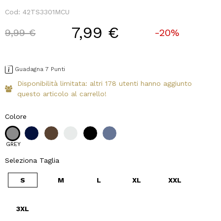
Cod:
42TS3301MCU
7,99 €
Price reduced from
to
9,99 €
-20%
Guadagna 7 Punti
Disponibilità limitata: altri 178 utenti hanno aggiunto
questo articolo al carrello!
Colore
GREY
Seleziona Taglia
S
M
L
XL
XXL
3XL