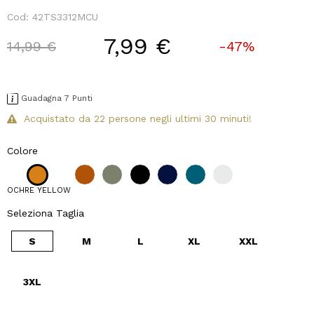
Cod:
42TS3312MCU
7,99 €
Price reduced from
to
14,99 €
-47%
Guadagna 7 Punti
Acquistato da 22 persone negli ultimi 30 minuti!
Colore
OCHRE YELLOW
Seleziona Taglia
S
M
L
XL
XXL
3XL