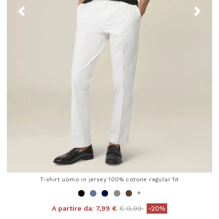
T-shirt uomo in jersey 100% cotone regular fit
+
Price reduced from
to
A partire da:
7,99 €
€ 9,99
-20%
4,8 out of 5 Customer Rating