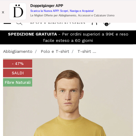
Promo Flash:
10% di Extra Sconto su 300€ di Acquisto con codice:
Doppelgänger APP
DOPPEL300
x
Scarica la Nuova APP! Scopri, Naviga e Acquista!
Le Migliori Offerte per Abbigliamento, Accessori e Calzature Uomo
0
SPEDIZIONE GRATUITA
- Per ordini superiori a 99€ e reso
facile esteso a 60 giorni
Abbigliamento
Polo e T-shirt
T-shirt ...
- 47%
SALDI
Fibre Naturali