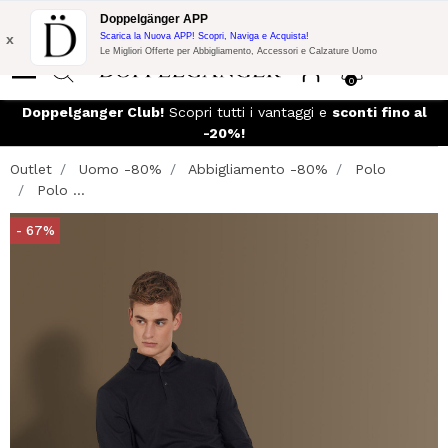
Promo Flash:
10% di Extra Sconto su 300€ di Acquisto con codice:
Doppelgänger APP
DOPPEL300
x
Scarica la Nuova APP! Scopri, Naviga e Acquista!
Le Migliori Offerte per Abbigliamento, Accessori e Calzature Uomo
0
Doppelganger Club!
Scopri tutti i vantaggi e
sconti fino al
-20%!
Outlet
Uomo -80%
Abbigliamento -80%
Polo
Polo ...
- 67%