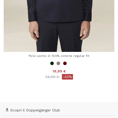
Polo uomo in 100% cotone regular fit
19,99 €
Price reduced from
to
34,99 €
-43%
5 out of 5 Customer Rating
🔝 Scopri il Doppelgänger Club