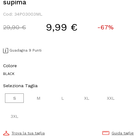
supima
Cod:
34PO3003ML
9,99 €
Price reduced from
to
29,90 €
-67%
Guadagna 9 Punti
Colore
BLACK
Seleziona Taglia
S
M
L
XL
XXL
3XL
Trova la tua taglia
Guida taglie