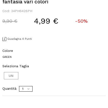
fantasia vari colori
Cod:
34PH6426PH
4,99 €
Price reduced from
to
9,90 €
-50%
Guadagna 4 Punti
Colore
GREEN
Seleziona Taglia
UN
Quantità