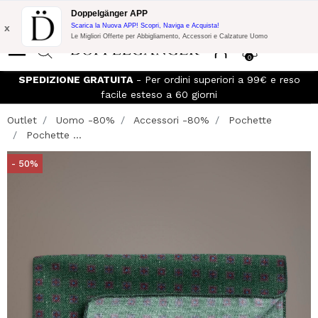
Promo Flash:
10% di Extra Sconto su 300€ di Acquisto con codice:
Doppelgänger APP
DOPPEL300
x
Scarica la Nuova APP! Scopri, Naviga e Acquista!
Le Migliori Offerte per Abbigliamento, Accessori e Calzature Uomo
0
SPEDIZIONE GRATUITA
- Per ordini superiori a 99€ e reso
facile esteso a 60 giorni
Outlet
Uomo -80%
Accessori -80%
Pochette
Pochette ...
- 50%