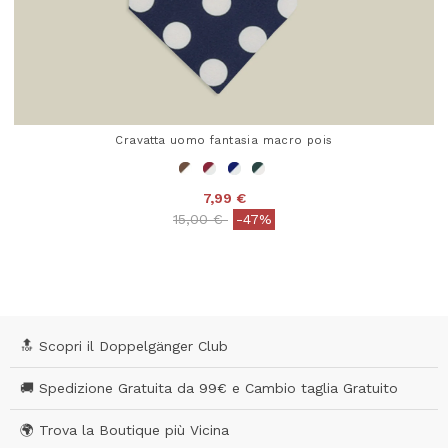
Cravatta uomo fantasia macro pois
7,99 €
Price reduced from
to
15,00 €
-47%
3,4 out of 5 Customer Rating
🔝 Scopri il Doppelgänger Club
🚚 Spedizione Gratuita da 99€ e Cambio taglia Gratuito
🌍 Trova la Boutique più Vicina