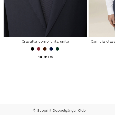
Cravatta uomo tinta unita
Camicia clas
14,99 €
5 out of 5 Customer Rating
5 o
🔝 Scopri il Doppelgänger Club