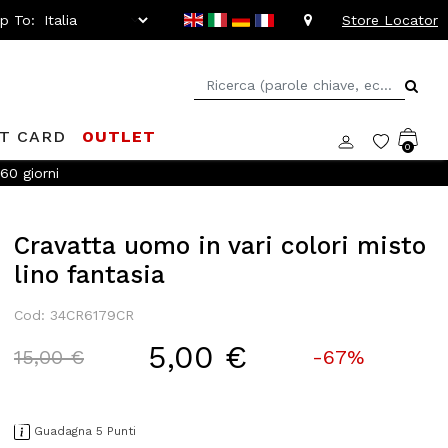
ip To:
Store Locator
FT CARD
OUTLET
0
60 giorni
Cravatta uomo in vari colori misto
lino fantasia
Cod: 34CR6179CR
5,00 €
Price reduced from
to
15,00 €
-67%
Guadagna 5 Punti