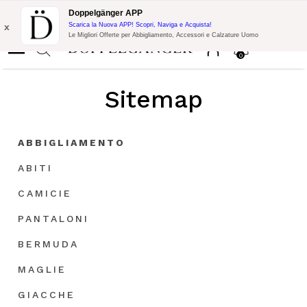
Promo Flash:
10% di Extra Sconto su 300€ di Acquisto con codice:
Doppelgänger APP
DOPPEL300
x
Scarica la Nuova APP! Scopri, Naviga e Acquista!
Le Migliori Offerte per Abbigliamento, Accessori e Calzature Uomo
0
Sitemap
ABBIGLIAMENTO
ABITI
CAMICIE
PANTALONI
BERMUDA
MAGLIE
GIACCHE