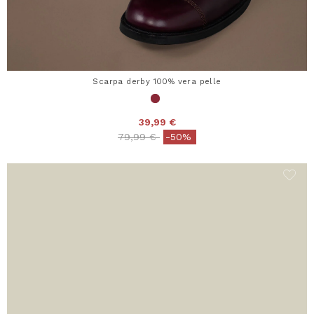
Scarpa derby 100% vera pelle
39,99 €
Price reduced from
to
79,99 €
-50%