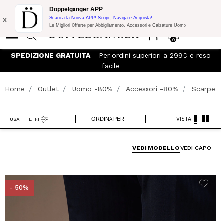
Promo Flash:
10% di Extra Sconto su 300€ di Acquisto con codice:
Doppelgänger APP
DOPPEL300
x
Scarica la Nuova APP! Scopri, Naviga e Acquista!
Le Migliori Offerte per Abbigliamento, Accessori e Calzature Uomo
0
SPEDIZIONE GRATUITA
- Per ordini superiori a 299€ e reso
facile
Home
Outlet
Uomo -80%
Accessori -80%
Scarpe
ORDINA PER
VISTA
USA I FILTRI
VEDI MODELLO
VEDI CAPO
- 50%