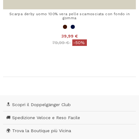
Scarpa derby uomo 100% vera pelle scamosciata con fondo in
gomma
39,99 €
Price reduced from
to
79,99 €
-50%
🔝 Scopri il Doppelgänger Club
🚚 Spedizione Veloce e Reso Facile
🌍 Trova la Boutique più Vicina