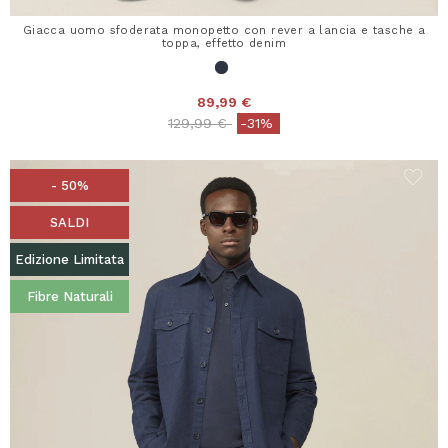
Giacca uomo sfoderata monopetto con rever a lancia e tasche a
toppa, effetto denim
89,99 €
Price reduced from
to
129,99 €
-31%
- 50%
SALDI
Edizione Limitata
Fibre Naturali