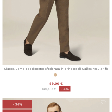
Giacca uomo doppiopetto sfoderata in principe di Galles regular fit
99,00 €
Price reduced from
to
149,00 €
-34%
- 34%