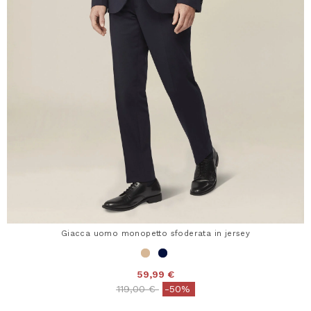
Giacca uomo monopetto sfoderata in jersey
59,99 €
Price reduced from
to
119,00 €
-50%