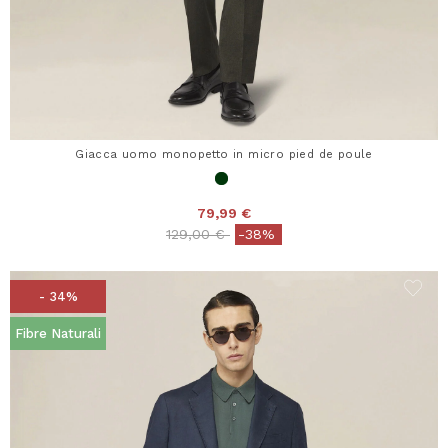
Giacca uomo monopetto in micro pied de poule
79,99 €
Price reduced from
to
129,00 €
-38%
- 34%
Fibre Naturali