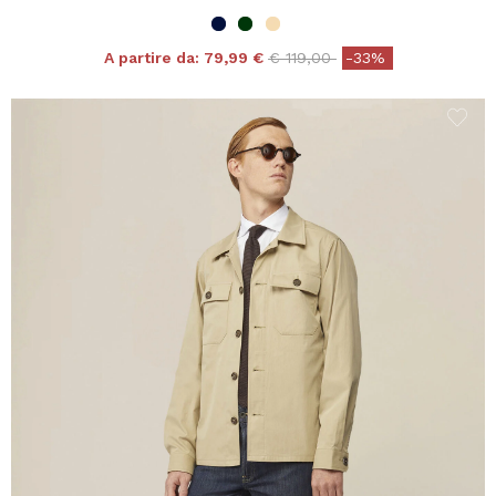
Price reduced from
to
A partire da:
79,99 €
€ 119,00
-33%