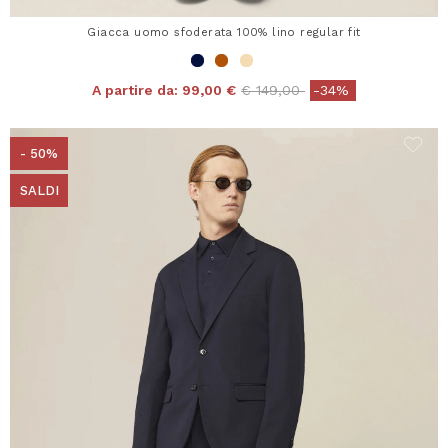
Giacca uomo sfoderata 100% lino regular fit
Price reduced from
to
A partire da:
99,00 €
€ 149,00
-34%
- 50%
SALDI