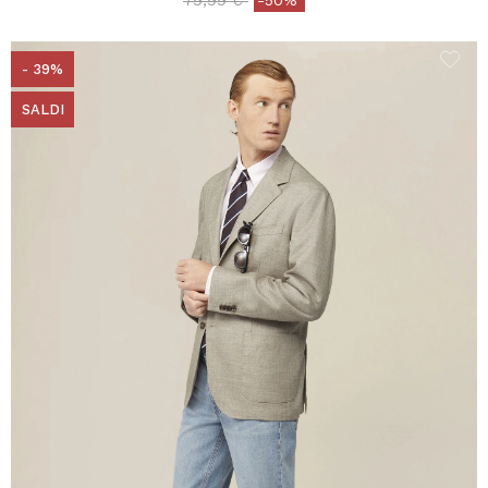
79,99 €
-50%
- 39%
SALDI