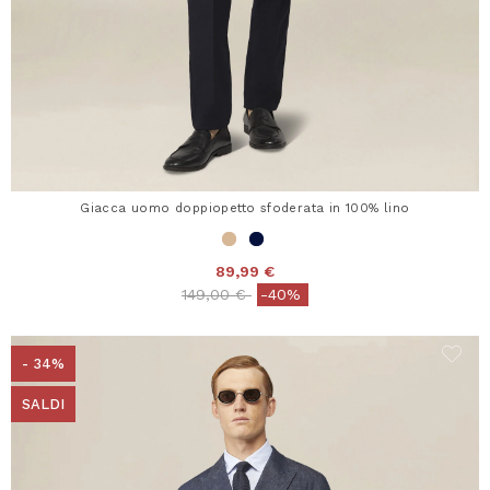
Giacca uomo doppiopetto sfoderata in 100% lino
89,99 €
Price reduced from
to
149,00 €
-40%
- 34%
SALDI