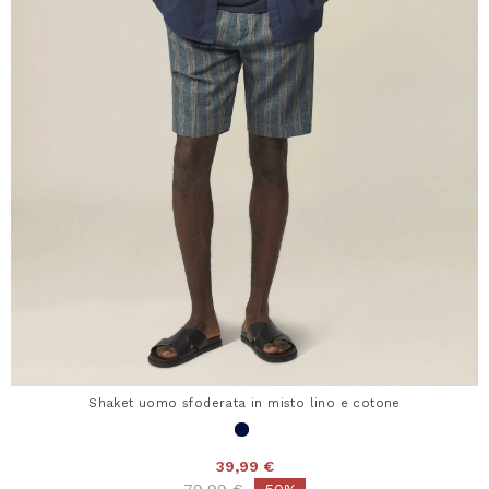
Shaket uomo sfoderata in misto lino e cotone
39,99 €
Price reduced from
to