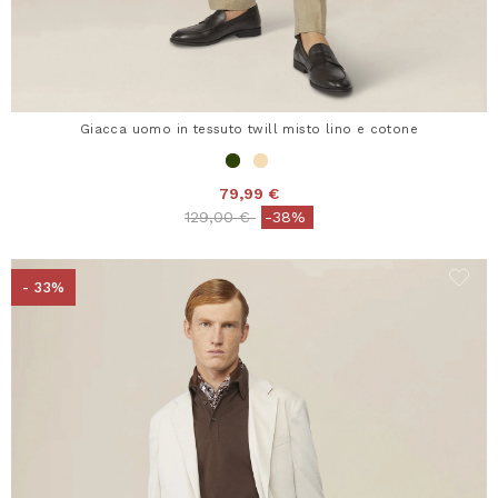
Giacca uomo in tessuto twill misto lino e cotone
79,99 €
Price reduced from
to
129,00 €
-38%
- 33%