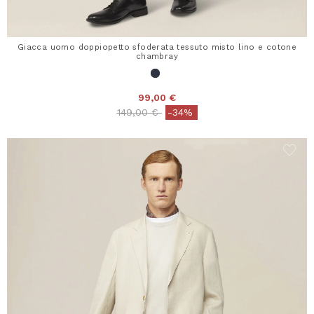
Giacca uomo doppiopetto sfoderata tessuto misto lino e cotone
chambray
99,00 €
Price reduced from
to
149,00 €
-34%