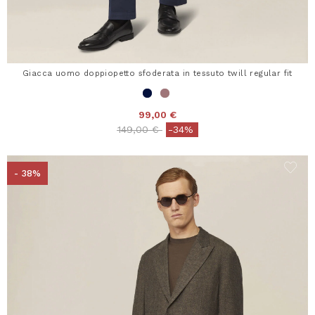
Giacca uomo doppiopetto sfoderata in tessuto twill regular fit
99,00 €
Price reduced from
to
149,00 €
-34%
- 38%