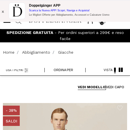
Promo Flash:
10% di Extra Sconto su 300€ di Acquisto con codice:
Doppelgänger APP
DOPPEL300
x
Scarica la Nuova APP! Scopri, Naviga e Acquista!
Le Migliori Offerte per Abbigliamento, Accessori e Calzature Uomo
0
eso
Iscriviti al
Doppelganger Club!
Scopri tutti i vantaggi e
sconti fino al -20%!
Home
Abbigliamento
Giacche
ORDINA PER
VISTA
USA I FILTRI
VEDI MODELLO
VEDI CAPO
- 38%
SALDI