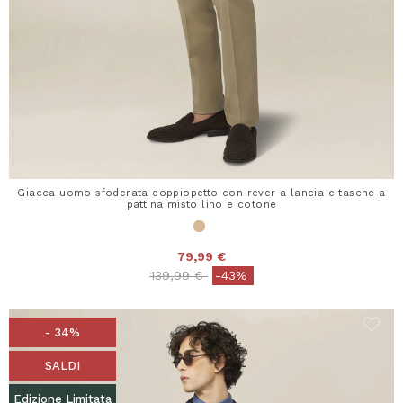
Giacca uomo sfoderata doppiopetto con rever a lancia e tasche a
pattina misto lino e cotone
79,99 €
Price reduced from
to
139,99 €
-43%
- 34%
SALDI
Edizione Limitata