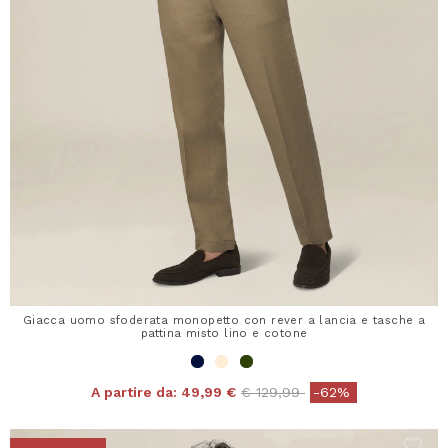
Giacca uomo sfoderata monopetto con rever a lancia e tasche a
pattina misto lino e cotone
Price reduced from
to
A partire da:
49,99 €
€ 129,99
-62%