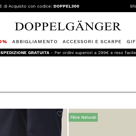
€ di Acquisto con codice:
DOPPEL300
Sh
80%
ABBIGLIAMENTO
ACCESSORI E SCARPE
GI
SPEDIZIONE GRATUITA
- Per ordini superiori a 299€ e reso facile
Fibre Naturali