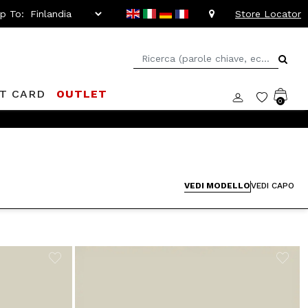
ip To:
Store Locator
FT CARD
OUTLET
0
VEDI MODELLO
VEDI CAPO