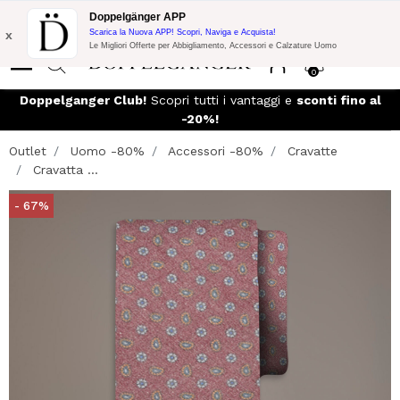
Promo Flash:
10% di Extra Sconto su 300€ di Acquisto con codice:
Doppelgänger APP
DOPPEL300
x
Scarica la Nuova APP! Scopri, Naviga e Acquista!
Le Migliori Offerte per Abbigliamento, Accessori e Calzature Uomo
0
Doppelganger Club!
Scopri tutti i vantaggi e
sconti fino al
-20%!
Outlet
Uomo -80%
Accessori -80%
Cravatte
Cravatta ...
- 67%