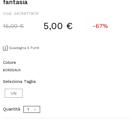
fantasia
Cod:
34CR6179CR
5,00 €
Price reduced from
to
15,00 €
-67%
Guadagna 5 Punti
Colore
BORDEAUX
Seleziona Taglia
UN
Quantità