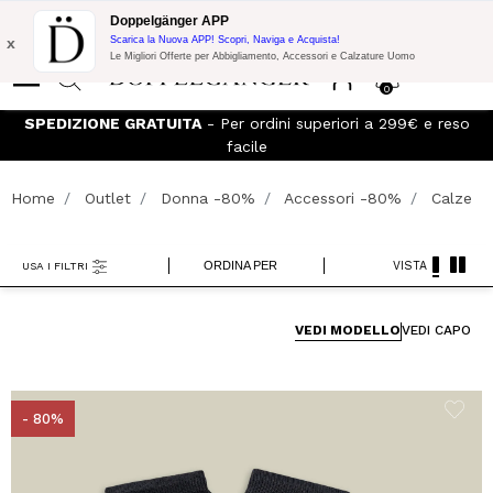
Promo Flash:
10% di Extra Sconto su 300€ di Acquisto con codice:
Doppelgänger APP
DOPPEL300
x
Scarica la Nuova APP! Scopri, Naviga e Acquista!
Le Migliori Offerte per Abbigliamento, Accessori e Calzature Uomo
0
SPEDIZIONE GRATUITA
- Per ordini superiori a 299€ e reso
facile
Home
Outlet
Donna -80%
Accessori -80%
Calze
ORDINA PER
VISTA
USA I FILTRI
VEDI MODELLO
VEDI CAPO
- 80%