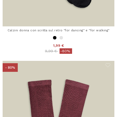
Calzini donna con scritta sul retro "for dancing" e "for walking"
1,99 €
Price reduced from
to
9,99 €
-80%
- 80%