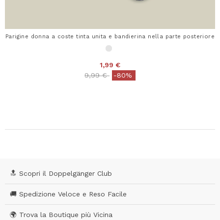
Parigine donna a coste tinta unita e bandierina nella parte posteriore
1,99 €
Price reduced from
to
9,99 €
-80%
🔝 Scopri il Doppelgänger Club
🚚 Spedizione Veloce e Reso Facile
🌍 Trova la Boutique più Vicina