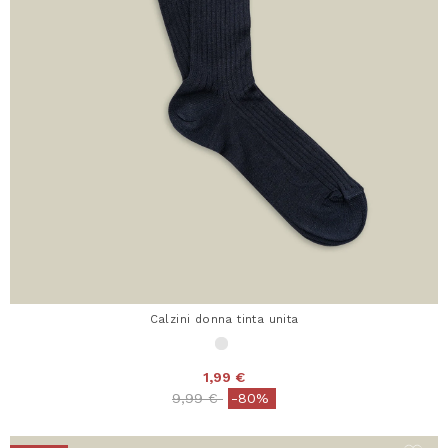
Calzini donna tinta unita
1,99 €
Price reduced from
to
9,99 €
-80%