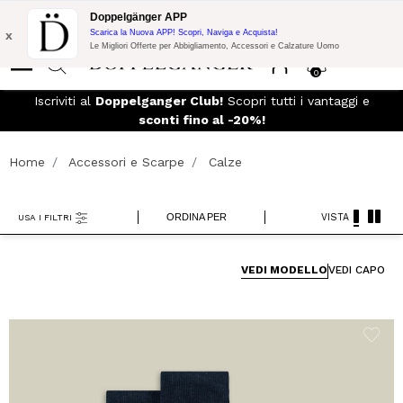
Promo Flash:
10% di Extra Sconto su 300€ di Acquisto con codice:
Doppelgänger APP
DOPPEL300
x
Scarica la Nuova APP! Scopri, Naviga e Acquista!
Le Migliori Offerte per Abbigliamento, Accessori e Calzature Uomo
0
eso
Iscriviti al
Doppelganger Club!
Scopri tutti i vantaggi e
sconti fino al -20%!
Home
Accessori e Scarpe
Calze
ORDINA PER
VISTA
USA I FILTRI
VEDI MODELLO
VEDI CAPO