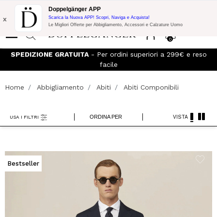
Promo Flash:
10% di Extra Sconto su 300€ di Acquisto con codice:
Doppelgänger APP
DOPPEL300
x
Scarica la Nuova APP! Scopri, Naviga e Acquista!
Le Migliori Offerte per Abbigliamento, Accessori e Calzature Uomo
0
SPEDIZIONE GRATUITA
- Per ordini superiori a 299€ e reso
facile
Home
Abbigliamento
Abiti
Abiti Componibili
ORDINA PER
VISTA
USA I FILTRI
Bestseller