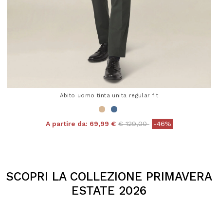
Abito uomo tinta unita regular fit
Price reduced from
to
A partire da:
69,99 €
€ 129,00
-46%
4,3 out of 5 Customer Rating
SCOPRI LA COLLEZIONE PRIMAVERA
ESTATE 2026