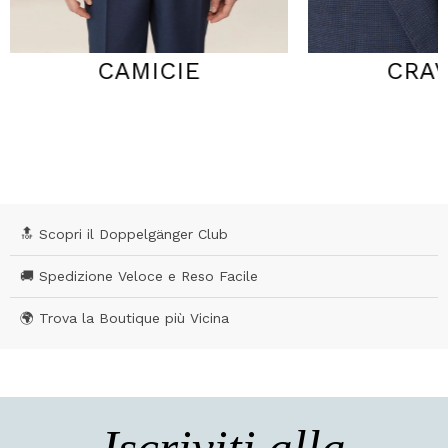
CRAVATTE
GI
🔝 Scopri il Doppelgänger Club
🚚 Spedizione Veloce e Reso Facile
🌍 Trova la Boutique più Vicina
Iscriviti alla