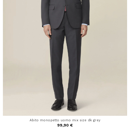
Abito monopetto uomo mix size dk grey
99,90 €