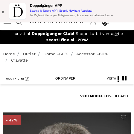
Promo Flash:
10% di Extra Sconto su 300€ di Acquisto con codice:
Doppelgänger APP
DOPPEL300
x
Scarica la Nuova APP! Scopri, Naviga e Acquista!
Le Migliori Offerte per Abbigliamento, Accessori e Calzature Uomo
0
eso
Iscriviti al
Doppelganger Club!
Scopri tutti i vantaggi e
sconti fino al -20%!
Home
Outlet
Uomo -80%
Accessori -80%
Cravatte
ORDINA PER
VISTA
USA I FILTRI
VEDI MODELLO
VEDI CAPO
- 47%