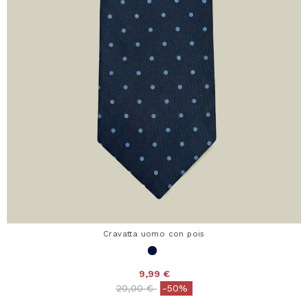
Cravatta uomo con pois
9,99 €
Price reduced from
to
20,00 €
-50%