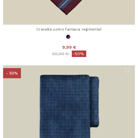
Cravatta uomo fantasia regimental
9,99 €
Price reduced from
to
20,00 €
-50%
- 50%