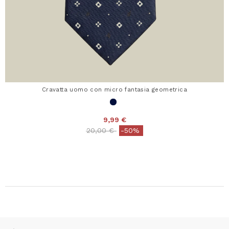
Cravatta uomo con micro fantasia geometrica
9,99 €
Price reduced from
to
20,00 €
-50%