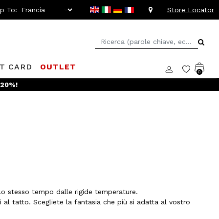
ip To:
Store Locator
FT CARD
OUTLET
0
 -20%!
llo stesso tempo dalle rigide temperature.
al tatto. Scegliete la fantasia che più si adatta al vostro