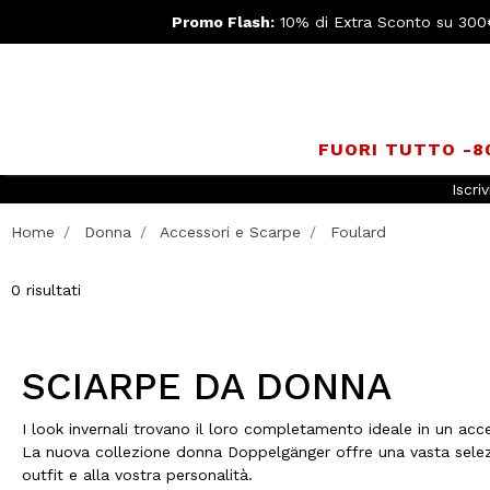
Promo Flash:
10% di Extra Sconto su 300
FUORI TUTTO -
Iscriv
Home
Donna
Accessori e Scarpe
Foulard
0 risultati
SCIARPE DA DONNA
I look invernali trovano il loro completamento ideale in un ac
La nuova collezione donna Doppelgänger offre una vasta selezione
outfit e alla vostra personalità.