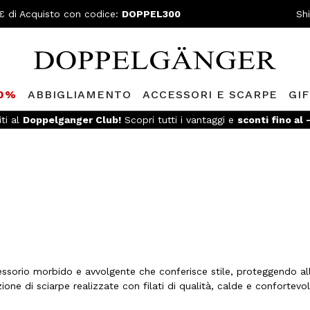
€ di Acquisto con codice:
DOPPEL300
Sh
80%
ABBIGLIAMENTO
ACCESSORI E SCARPE
GI
iti al
Doppelganger Club!
Scopri tutti i vantaggi e
sconti fino al
cessorio morbido e avvolgente che conferisce stile, proteggendo a
 di sciarpe realizzate con filati di qualità, calde e confortevoli 