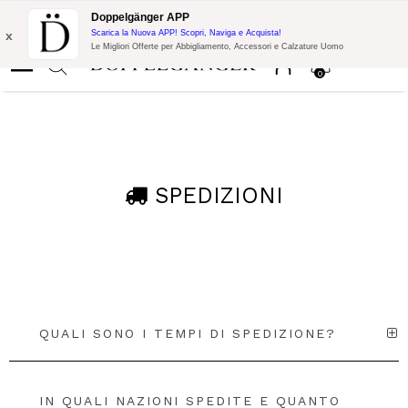
Promo Flash:
10% di Extra Sconto su 300€ di Acquisto con codice:
Doppelgänger APP
DOPPEL300
x
Scarica la Nuova APP! Scopri, Naviga e Acquista!
Le Migliori Offerte per Abbigliamento, Accessori e Calzature Uomo
0
SPEDIZIONI
QUALI SONO I TEMPI DI SPEDIZIONE?
IN QUALI NAZIONI SPEDITE E QUANTO