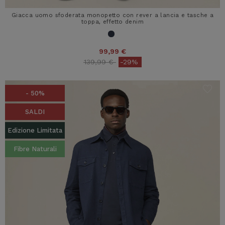
Giacca uomo sfoderata monopetto con rever a lancia e tasche a
toppa, effetto denim
99,99 €
Price reduced from
to
139,99 €
-29%
- 50%
SALDI
Edizione Limitata
Fibre Naturali