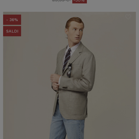
89,99 €
-50%
- 36%
SALDI