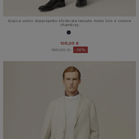
Giacca uomo doppiopetto sfoderata tessuto misto lino e cotone
chambray
109,00 €
Price reduced from
to
169,00 €
-36%