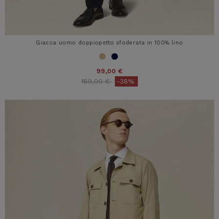
Giacca uomo doppiopetto sfoderata in 100% lino
99,00 €
Price reduced from
to
159,00 €
-38%