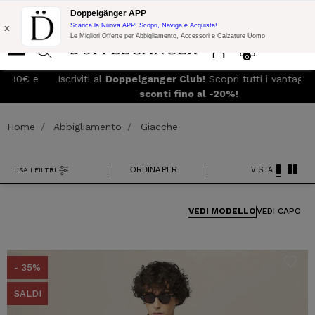
Promo Flash:
10% di Extra Sconto su 300€ di Acquisto con codice:
Doppelgänger APP
DOPPEL300
x
Scarica la Nuova APP! Scopri, Naviga e Acquista!
Le Migliori Offerte per Abbigliamento, Accessori e Calzature Uomo
0
 e
Iscriviti al
Doppelganger Club!
Scopri tutti i vantaggi e
sconti fino al -20%!
Home
Abbigliamento
Giacche
ORDINA PER
VISTA
USA I FILTRI
VEDI MODELLO
VEDI CAPO
- 35%
SALDI