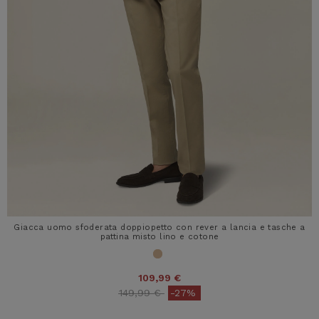
Giacca uomo sfoderata doppiopetto con rever a lancia e tasche a
pattina misto lino e cotone
109,99 €
Price reduced from
to
149,99 €
-27%