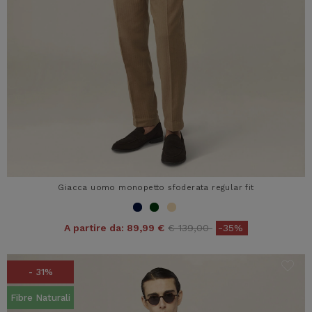
Giacca uomo monopetto sfoderata regular fit
Price reduced from
to
A partire da:
89,99 €
€ 139,00
-35%
- 31%
Fibre Naturali