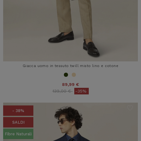
Giacca uomo in tessuto twill misto lino e cotone
89,99 €
Price reduced from
to
139,00 €
-35%
- 38%
SALDI
Fibre Naturali