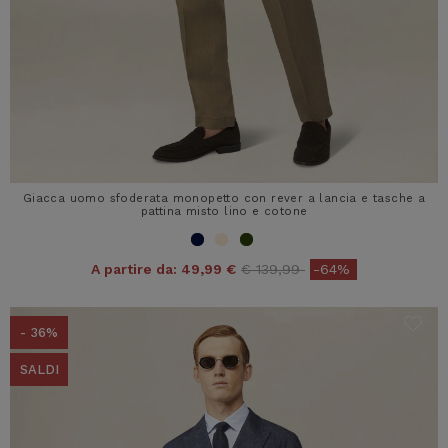
Giacca uomo sfoderata monopetto con rever a lancia e tasche a
pattina misto lino e cotone
Price reduced from
to
A partire da:
49,99 €
€ 139,99
-64%
- 36%
SALDI