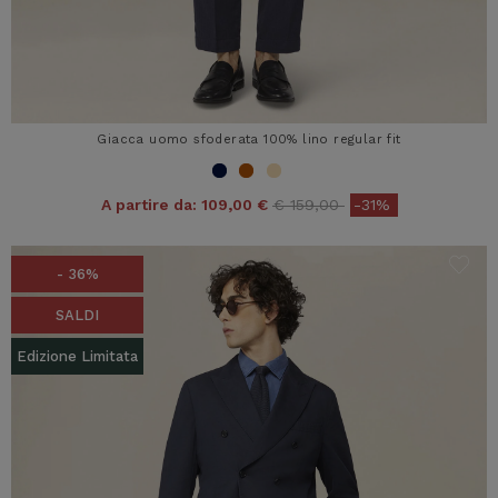
Giacca uomo sfoderata 100% lino regular fit
Price reduced from
to
A partire da:
109,00 €
€ 159,00
-31%
- 36%
SALDI
Edizione Limitata