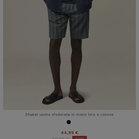
Shaket uomo sfoderata in misto lino e cotone
44,99 €
Price reduced from
to