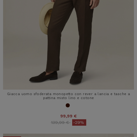
Giacca uomo sfoderata monopetto con rever a lancia e tasche a
pattina misto lino e cotone
99,99 €
Price reduced from
to
139,99 €
-29%