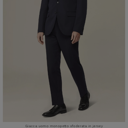
Giacca uomo monopetto sfoderata in jersey