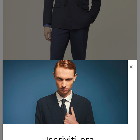
×
Giacca uomo doppiopetto sfoderata in tessuto twill regular fit
Iscriviti ora