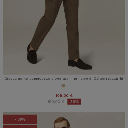
Giacca uomo doppiopetto sfoderata in principe di Galles regular fit
109,00 €
Price reduced from
to
169,00 €
-36%
- 36%