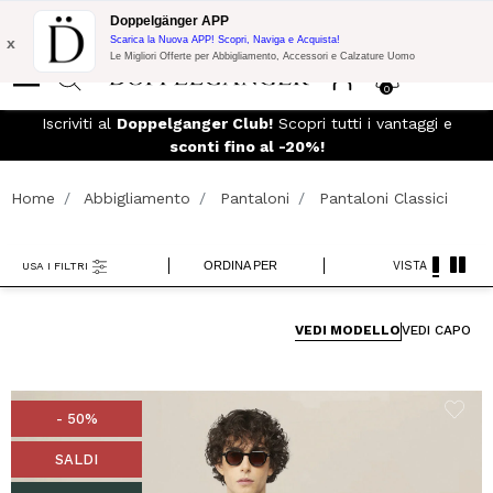
Promo Flash:
10% di Extra Sconto su 300€ di Acquisto con codice:
Doppelgänger APP
DOPPEL300
x
Scarica la Nuova APP! Scopri, Naviga e Acquista!
Le Migliori Offerte per Abbigliamento, Accessori e Calzature Uomo
0
 e
Iscriviti al
Doppelganger Club!
Scopri tutti i vantaggi e
sconti fino al -20%!
Home
Abbigliamento
Pantaloni
Pantaloni Classici
ORDINA PER
VISTA
USA I FILTRI
VEDI MODELLO
VEDI CAPO
- 50%
SALDI