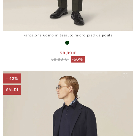
Pantalone uomo in tessuto micro pied de poule
29,99 €
Price reduced from
to
59,99 €
-50%
- 42%
SALDI