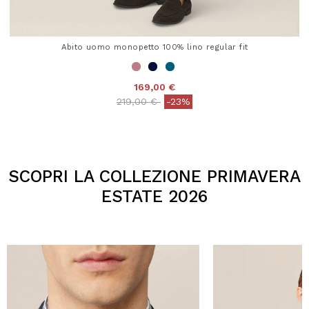
Abito uomo monopetto 100% lino regular fit
169,00 €
Price reduced from
to
219,00 €
-23%
3,2 out of 5 Customer Rating
SCOPRI LA COLLEZIONE PRIMAVERA
ESTATE 2026