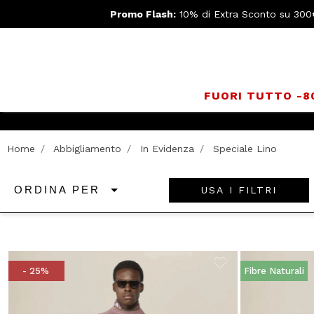
Promo Flash:
10% di Extra Sconto su 300
FUORI TUTTO -
Iscriv
Home
Abbigliamento
In Evidenza
Speciale Lino
USA I FILTRI
ORDINA PER
- 25%
Fibre Naturali