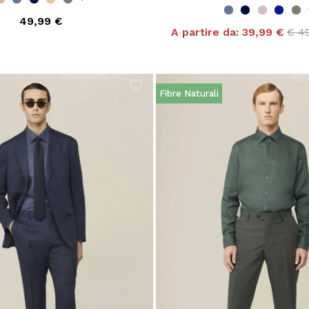
49,99 €
Pri
A partire da:
39,99 €
€ 4
Fibre Naturali