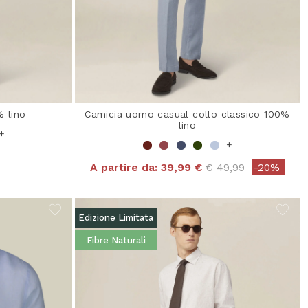
 lino
Camicia uomo casual collo classico 100%
lino
+
+
Price reduced from
to
A partire da:
39,99 €
€ 49,99
-20%
Edizione Limitata
Fibre Naturali