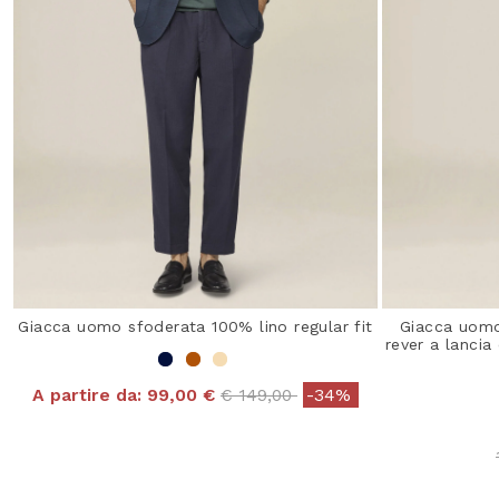
Giacca uomo sfoderata 100% lino regular fit
Giacca uomo
rever a lancia
Price reduced from
to
A partire da:
99,00 €
€ 149,00
-34%