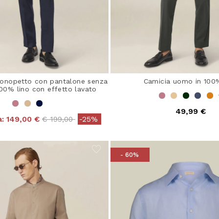
onopetto con pantalone senza
Camicia uomo in 100%
100% lino con effetto lavato
49,99 €
Price reduced from
to
a:
149,00 €
€ 199,00
-25%
- 60%