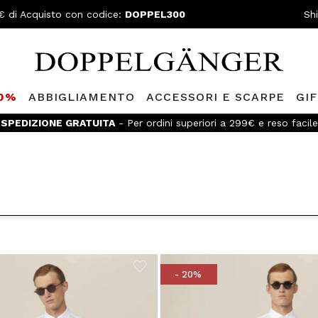
€ di Acquisto con codice:
DOPPEL300
Sh
80%
ABBIGLIAMENTO
ACCESSORI E SCARPE
GI
iti al
Doppelganger Club!
Scopri tutti i vantaggi e
sconti fino al
- 20%