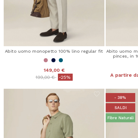
Abito uomo monopetto 100% lino regular fit
Abito uomo m
pinces, in 
149,00 €
A partire d
Price reduced from
to
199,00 €
-25%
- 38%
SALDI
Fibre Naturali