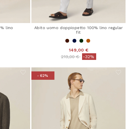
% lino
Abito uomo doppiopetto 100% lino regular
fit
149,00 €
Price reduced from
to
219,00 €
-32%
- 62%