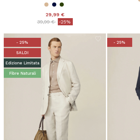
29,99 €
Price reduced from
to
39,99 €
-25%
- 25%
- 25%
SALDI
Edizione Limitata
Fibre Naturali