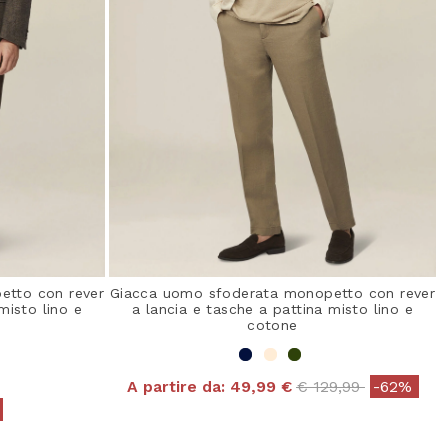
etto con rever
Giacca uomo sfoderata monopetto con rever
misto lino e
a lancia e tasche a pattina misto lino e
cotone
Price reduced from
to
A partire da:
49,99 €
€ 129,99
-62%
from