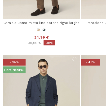
Camicia uomo misto lino cotone righe larghe
Pantalone 
24,99 €
Price reduced from
to
39,99 €
-38%
- 34%
- 43%
Fibre Naturali