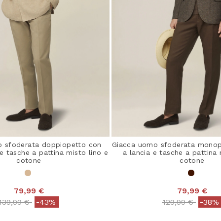
 sfoderata doppiopetto con
Giacca uomo sfoderata monop
 e tasche a pattina misto lino e
a lancia e tasche a pattina 
cotone
cotone
79,99 €
79,99 €
Price reduced from
to
Price reduced 
to
139,99 €
-43%
129,99 €
-38%