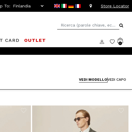
ip To:
Store Locator
FT CARD
OUTLET
0
 -20%!
VEDI MODELLO
VEDI CAPO