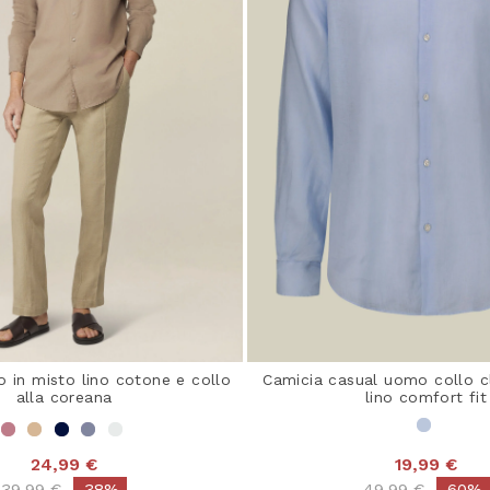
 in misto lino cotone e collo
Camicia casual uomo collo c
alla coreana
lino comfort fit
24,99 €
19,99 €
Price reduced from
to
Price reduced 
to
39,99 €
-38%
49,99 €
-60%