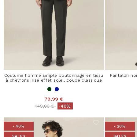
Costume homme simple boutonnage en tissu
Pantalon ho
à chevrons irisé effet soleil coupe classique
79,99 €
Price reduced from
to
149,00 €
-46%
- 40%
- 20%
SALES
SALES