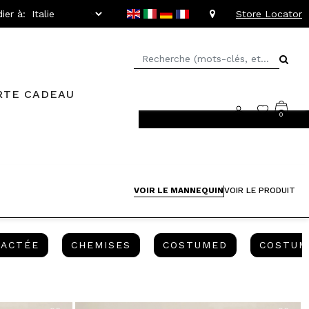
ier à:
Store Locator
RTE CADEAU
0
llant jusqu'à -20%
VOIR LE MANNEQUIN
VOIR LE PRODUIT
CHEMISE DÉCONTRACTÉE
CHEMISES
COSTUMED
RACTÉE
CHEMISES
COSTUMED
COSTUM