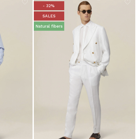
- 32%
SALES
Natural fibers