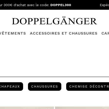
ur 300€ d'achat avec le code:
DOPPEL300
Expéd
VÊTEMENTS
ACCESSOIRES ET CHAUSSURES
CA
lganger Club!
Découvrez tous les avantages et
les réductions a
TURES
CHAPEAUX
CHAUSSURES
CHAPEAUX
CHAUSSURES
CHEMISE DÉCONT
NED BY CATÉGORIE: FINAL SALES -80%