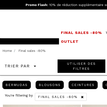
Promo Flash:
10% de réduction supplémentaire s
FINAL SALES -80%
OUTLET
Rejoignez le
Doppe
Home
Final sales -80%
UTILISER DES
TRIER PAR
FILTRES
BERMUDAS
BLOUSONS
CEIN
BERMUDAS
BLOUSONS
CEINTURES
You're filtering by
FINAL SALES -80%
REMOVE FILTER CURRENTLY REFI