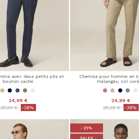
mme avec deux petits plis et
Chemise pour homme en li
bouton caché
mélangés, col cor
24,99 €
24,99 €
Price reduced from
to
Price reduced 
to
39,99 €
-38%
39,99 €
-38%
- 25%
SALES