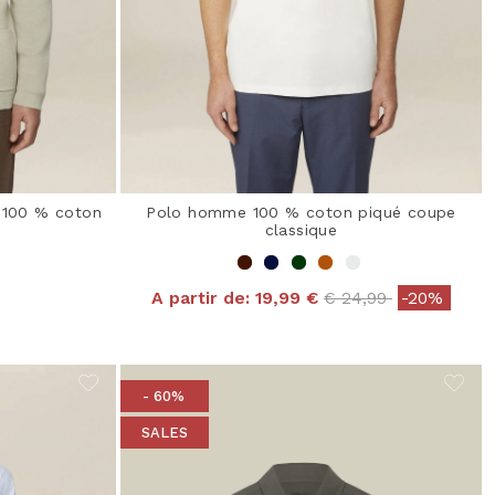
 100 % coton
Polo homme 100 % coton piqué coupe
classique
Price reduced from
to
A partir de:
19,99 €
€ 24,99
-20%
 from
- 60%
SALES