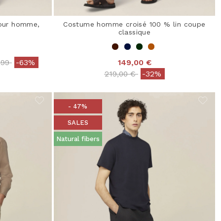
pour homme,
Costume homme croisé 100 % lin coupe
classique
e reduced from
to
,99
-63%
149,00 €
Price reduced from
to
219,00 €
-32%
- 47%
SALES
Natural fibers