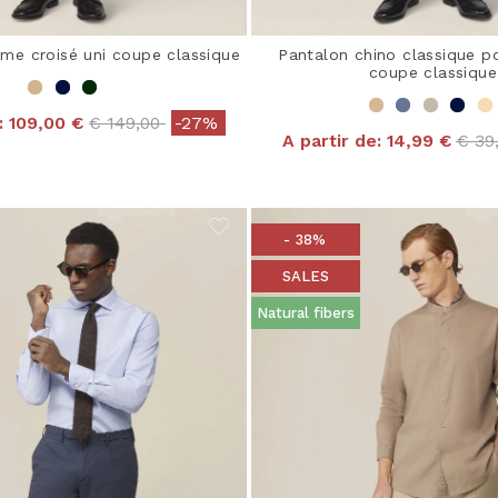
e croisé uni coupe classique
Pantalon chino classique 
coupe classique
Price reduced from
to
:
109,00 €
€ 149,00
-27%
Pric
A partir de:
14,99 €
€ 39
- 38%
SALES
Natural fibers