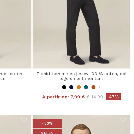
n et coton
T-shirt homme en jersey 100 % coton, col
éen
légèrement montant
+
Price reduced from
to
A partir de:
7,99 €
€ 14,99
-47%
from
- 50%
SALES