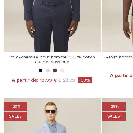
Polo-chemise pour homme 100 % coton
T-shirt homm
coupe classique
A partir d
Price reduced from
to
A partir de:
19,99 €
€ 29,99
-33%
- 20%
- 29%
SALES
SALES