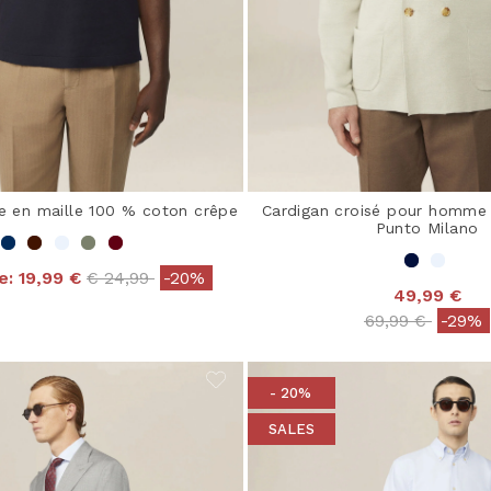
e en maille 100 % coton crêpe
Cardigan croisé pour homme
Punto Milano
Price reduced from
to
e:
19,99 €
€ 24,99
-20%
49,99 €
Price reduced
to
69,99 €
-29%
- 20%
SALES