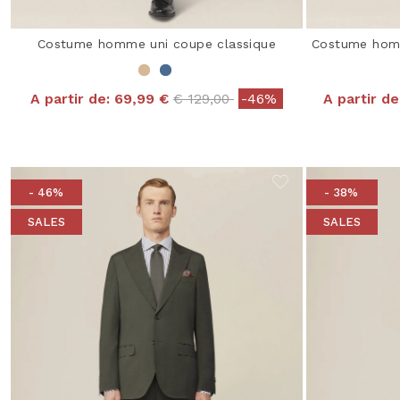
Costume homme uni coupe classique
Costume homm
Price reduced from
to
A partir de:
69,99 €
€ 129,00
-46%
A partir de
- 46%
- 38%
SALES
SALES