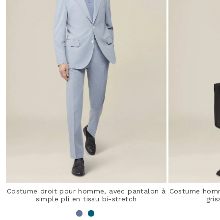
Costume droit pour homme, avec pantalon à
Costume homm
simple pli en tissu bi-stretch
gris