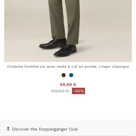
Costume homme uni avec veste à col en pointe, coupe classique
69,99 €
Price reduced from
to
129,00 €
-46%
5 out of 5 Customer Rating
🔝 Discover the Doppelgänger Club