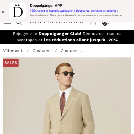
Promo Flash:
10% de réduction supplémentaire sur 300€ d'achat
Doppelgänger APP
avec le code:
DOPPEL300
x
Téléchargez la nouvelle application ! Découvrez, naviguez et achetez !
Les meilleures offres pour vêtements, accessoires et chaussures homme
0
Rejoignez le
Doppelganger Club!
Découvrez tous les
avantages et
les réductions allant jusqu'à -20%
Vêtements
Costumes
Costume ...
SALES