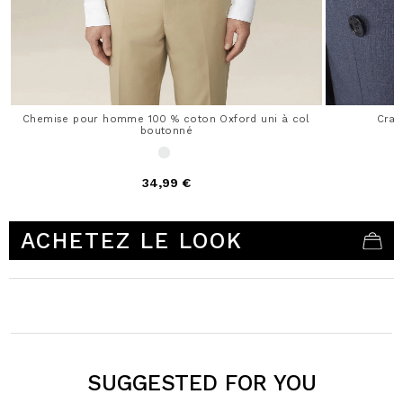
Chemise pour homme 100 % coton Oxford uni à col
Crav
boutonné
34,99 €
5 out of 5 Customer Rating
ACHETEZ LE LOOK
SUGGESTED FOR YOU