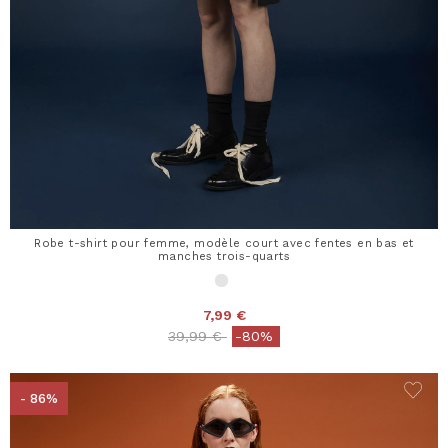
Robe t-shirt pour femme, modèle court avec fentes en bas et
manches trois-quarts
7,99 €
Price reduced from
to
39,99 €
-80%
- 86%
×