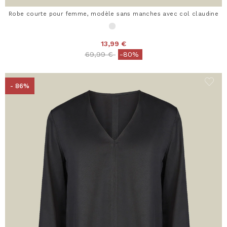
Robe courte pour femme, modèle sans manches avec col claudine
13,99 €
Price reduced from
to
69,99 €
-80%
- 86%