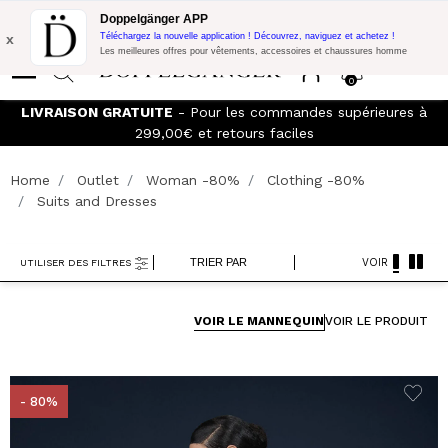
Promo Flash:
10% de réduction supplémentaire sur 300€ d'achat
Doppelgänger APP
avec le code:
DOPPEL300
x
Téléchargez la nouvelle application ! Découvrez, naviguez et achetez !
Les meilleures offres pour vêtements, accessoires et chaussures homme
0
LIVRAISON GRATUITE
- Pour les commandes supérieures à
299,00€ et retours faciles
Home
Outlet
Woman -80%
Clothing -80%
Suits and Dresses
TRIER PAR
VOIR
UTILISER DES FILTRES
VOIR LE MANNEQUIN
VOIR LE PRODUIT
- 80%