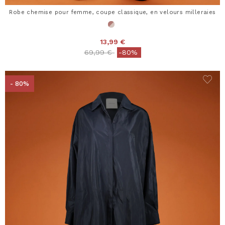
Robe chemise pour femme, coupe classique, en velours milleraies
13,99 €
Price reduced from
to
69,99 €
-80%
- 80%