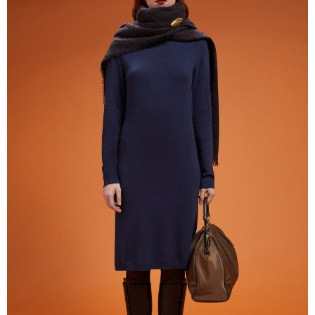
Sign up now
10% DISCOUNT
and
FREE
SHIPPING
!
Stay up to date on Exclusive Promotions and the
latest news!
S'INSCRIRE
J'ai lu la notice d'information et je déclare avoir
compris et accepté le contenu et les conditions de
Politique de confidentialité