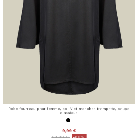
Robe fourreau pour femme, col V et manches trompette, coupe
classique
9,99 €
Price reduced from
to
69,99 €
-86%