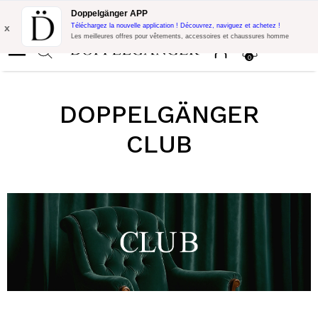
Promo Flash:
10% de réduction supplémentaire sur 300€ d'achat
Doppelgänger APP
avec le code:
DOPPEL300
x
Téléchargez la nouvelle application ! Découvrez, naviguez et achetez !
Les meilleures offres pour vêtements, accessoires et chaussures homme
0
DOPPELGÄNGER
CLUB