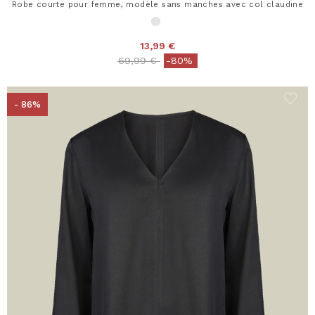
Robe courte pour femme, modèle sans manches avec col claudine
13,99 €
Price reduced from
to
69,99 €
-80%
- 86%