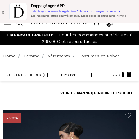
Promo Flash:
10% de réduction supplémentaire sur 300€ d'achat
Doppelgänger APP
avec le code:
DOPPEL300
x
Téléchargez la nouvelle application ! Découvrez, naviguez et achetez !
Les meilleures offres pour vêtements, accessoires et chaussures homme
0
LIVRAISON GRATUITE
- Pour les commandes supérieures à
299,00€ et retours faciles
Home
Femme
Vêtements
Costumes et Robes
TRIER PAR
VOIR
UTILISER DES FILTRES
VOIR LE MANNEQUIN
VOIR LE PRODUIT
- 80%