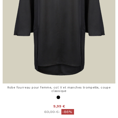
Robe fourreau pour femme, col V et manches trompette, coupe
classique
9,99 €
Price reduced from
to
69,99 €
-86%