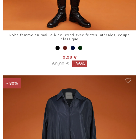
Robe femme en maille à col rond avec fentes latérales, coupe
classique
9,99 €
Price reduced from
to
69,99 €
-86%
- 80%