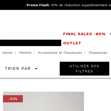
Promo Flash:
10% de réduction supplémentaire s
FINAL SALES -80%
OUTLET
Rejoignez le
Doppe
Home
Femme
Accessoires et Chaussures
Chaussures
UTILISER DES
TRIER PAR
FILTRES
- 83%