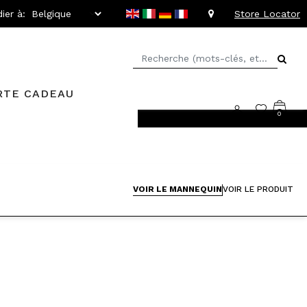
ier à:
Store Locator
RTE CADEAU
0
llant jusqu'à -20%
VOIR LE MANNEQUIN
VOIR LE PRODUIT