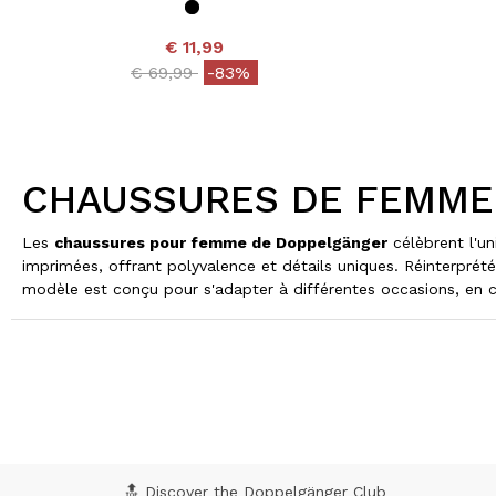
€ 11,99
Price reduced from
to
€ 69,99
-83%
CHAUSSURES DE FEMME
Les
chaussures pour femme de Doppelgänger
célèbrent l'un
imprimées, offrant polyvalence et détails uniques. Réinterpré
modèle est conçu pour s'adapter à différentes occasions, en con
🔝 Discover the Doppelgänger Club