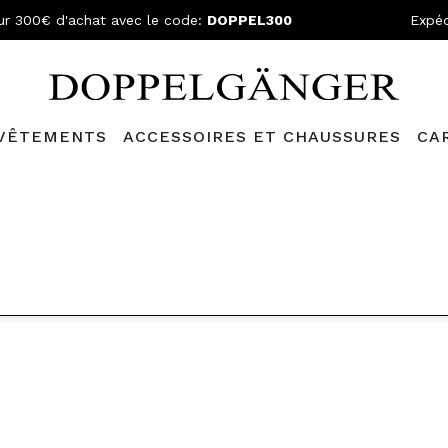
ur 300€ d'achat avec le code:
DOPPEL300
Expéd
VÊTEMENTS
ACCESSOIRES ET CHAUSSURES
CA
lganger Club!
Découvrez tous les avantages et
les réductions a