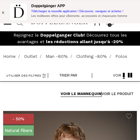
Promo Flash:
10% de réduction supplémentaire sur 300€ d'achat
Doppelgänger APP
avec le code:
DOPPEL300
x
Téléchargez la nouvelle application ! Découvrez, naviguez et achetez !
Les meilleures offres pour vêtements, accessoires et chaussures homme
0
s à
Rejoignez le
Doppelganger Club!
Découvrez tous les
avantages et
les réductions allant jusqu'à -20%
Home
Outlet
Man -80%
Clothing -80%
Polos
TRIER PAR
VOIR
UTILISER DES FILTRES
VOIR LE MANNEQUIN
VOIR LE PRODUIT
- 50%
Natural fibers