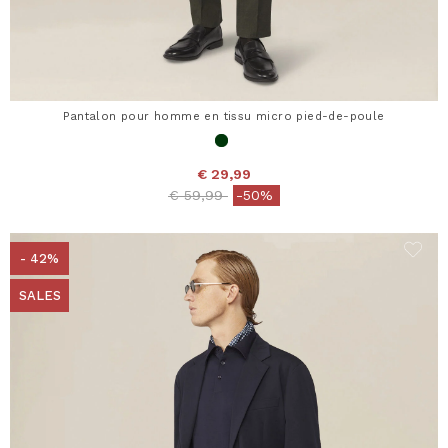
Pantalon pour homme en tissu micro pied-de-poule
€ 29,99
Price reduced from
to
€ 59,99
-50%
- 42%
SALES