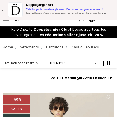
Promo Flash:
10% de réduction supplémentaire sur 300€ d'achat
Doppelgänger APP
avec le code:
DOPPEL300
x
Téléchargez la nouvelle application ! Découvrez, naviguez et achetez !
Les meilleures offres pour vêtements, accessoires et chaussures homme
0
s à
Rejoignez le
Doppelganger Club!
Découvrez tous les
avantages et
les réductions allant jusqu'à -20%
Home
Vêtements
Pantalons
Classic Trousers
TRIER PAR
VOIR
UTILISER DES FILTRES
VOIR LE MANNEQUIN
VOIR LE PRODUIT
- 50%
SALES