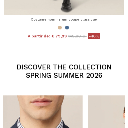
Costume homme uni coupe classique
Price reduced from
to
A partir de:
€ 79,99
149,00 €
-46%
4,3 out of 5 Customer Rating
DISCOVER THE COLLECTION
SPRING SUMMER 2026