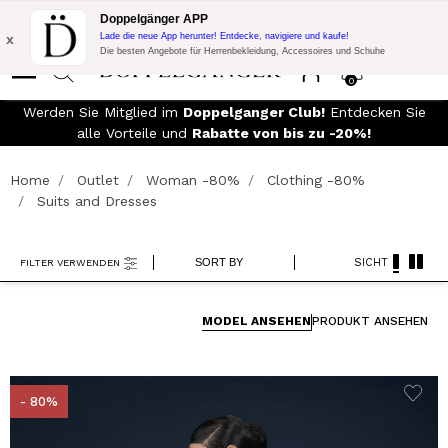
Blitzangebot:
10% Extra-Rabatt auf 300€ Einkauf mit Code:
Doppelgänger APP
DOPPEL300
x
Lade die neue App herunter! Entdecke, navigiere und kaufe!
Die besten Angebote für Herrenbekleidung, Accessoires und Schuhe
0
00€
Werden Sie Mitglied im
Doppelganger Club!
Entdecken Sie
alle Vorteile und
Rabatte von bis zu -20%!
Home
Outlet
Woman -80%
Clothing -80%
Suits and Dresses
SORT BY
SICHT
FILTER VERWENDEN
MODEL ANSEHEN
PRODUKT ANSEHEN
- 80%