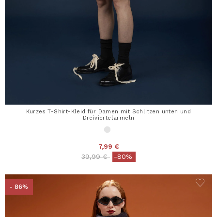
Kurzes T-Shirt-Kleid für Damen mit Schlitzen unten und
Dreiviertelärmeln
7,99 €
Price reduced from
to
39,99 €
-80%
- 86%