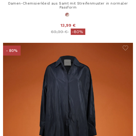
Damen-Chemisierkleid aus Samt mit Streifenmuster in normaler
Passform
13,99 €
Price reduced from
to
69,99 €
-80%
- 80%