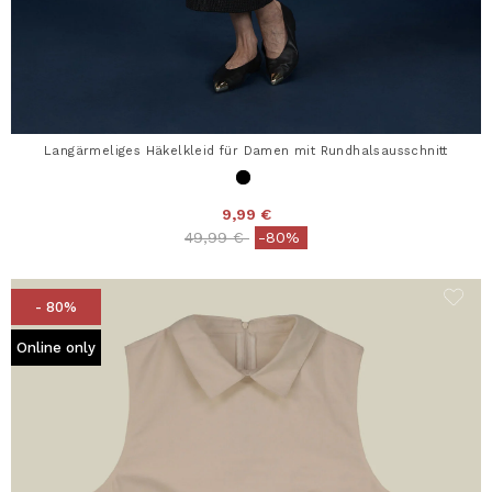
Langärmeliges Häkelkleid für Damen mit Rundhalsausschnitt
9,99 €
Price reduced from
to
49,99 €
-80%
- 80%
Online only