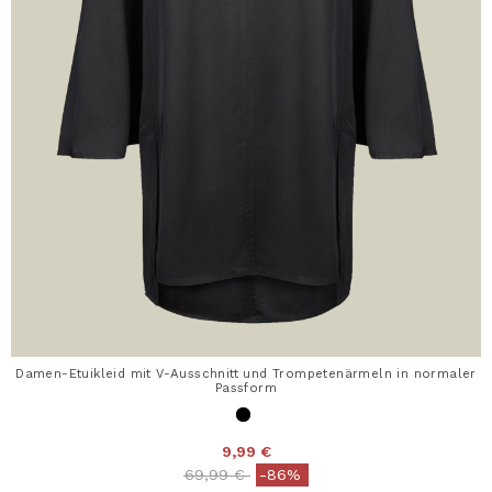
Damen-Etuikleid mit V-Ausschnitt und Trompetenärmeln in normaler
Passform
9,99 €
Price reduced from
to
69,99 €
-86%