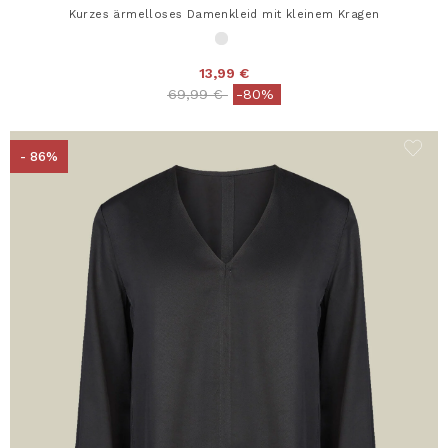
Kurzes ärmelloses Damenkleid mit kleinem Kragen
13,99 €
Price reduced from
to
69,99 €
-80%
- 86%