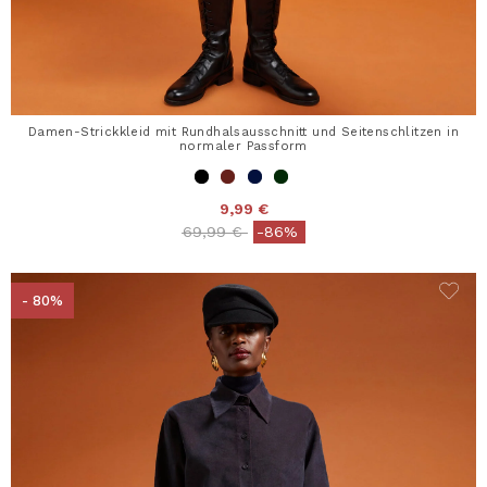
Damen-Strickkleid mit Rundhalsausschnitt und Seitenschlitzen in
normaler Passform
9,99 €
Price reduced from
to
69,99 €
-86%
- 80%