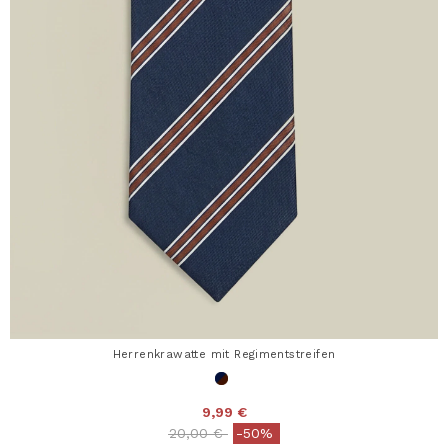
Herrenkrawatte mit Regimentstreifen
9,99 €
Price reduced from
to
20,00 €
-50%