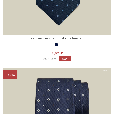
Herrenkrawatte mit Mikro-Punkten
9,99 €
Price reduced from
to
20,00 €
-50%
- 50%