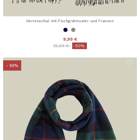
Herrenschal mit Fischgrätmuster und Fransen
9,99 €
Price reduced from
to
19,99 €
-50%
- 50%