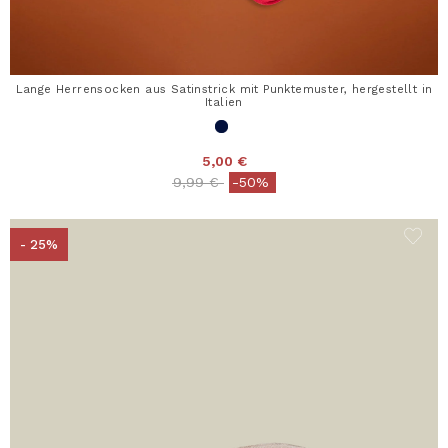
Lange Herrensocken aus Satinstrick mit Punktemuster, hergestellt in
Italien
5,00 €
Price reduced from
to
9,99 €
-50%
- 25%