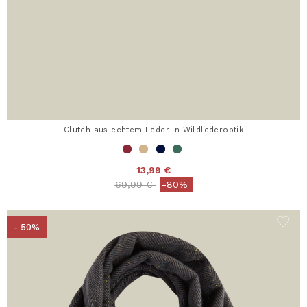
Clutch aus echtem Leder in Wildlederoptik
13,99 €
Price reduced from
to
69,99 €
-80%
- 50%