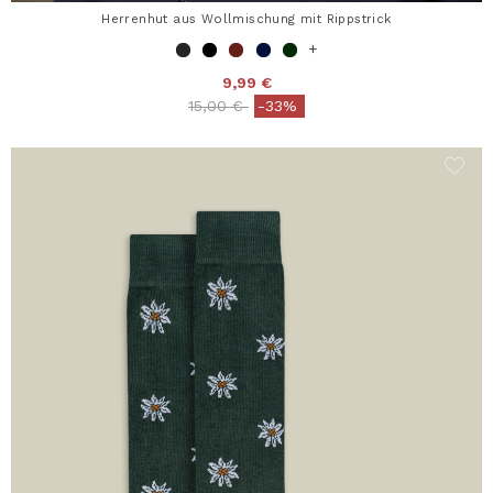
Herrenhut aus Wollmischung mit Rippstrick
+
9,99 €
Price reduced from
to
15,00 €
-33%