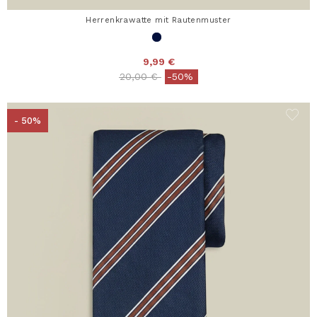
Herrenkrawatte mit Rautenmuster
9,99 €
Price reduced from
to
20,00 €
-50%
- 50%