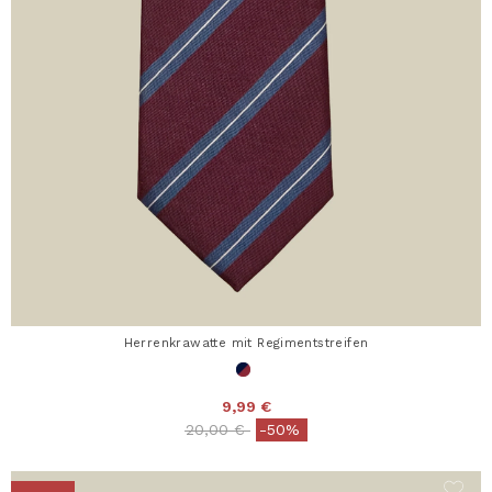
Herrenkrawatte mit Regimentstreifen
9,99 €
Price reduced from
to
20,00 €
-50%