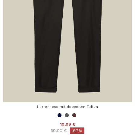
Herrenhose mit doppelten Falten
19,99 €
Price reduced from
to
59,90 €
-67%