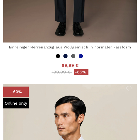
Einreihiger Herrenanzug aus Wollgemisch in normaler Passform
69,99 €
Price reduced from
to
199,99 €
-65%
- 60%
Online only