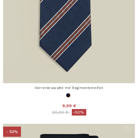
Herrenkrawatte mit Regimentstreifen
9,99 €
Price reduced from
to
20,00 €
-50%
- 50%