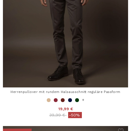
Herrenpullover mit rundem Halsausschnitt reguläre Passform
+
19,99 €
Price reduced from
to
39,99 €
-50%