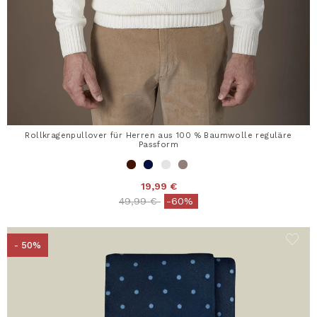
Rollkragenpullover für Herren aus 100 % Baumwolle reguläre
Passform
19,99 €
Price reduced from
to
49,99 €
-60%
- 50%