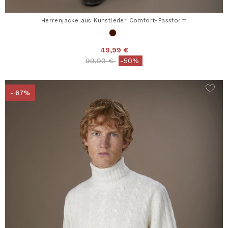
Herrenjacke aus Kunstleder Comfort-Passform
49,99 €
Price reduced from
to
99,99 €
-50%
- 67%