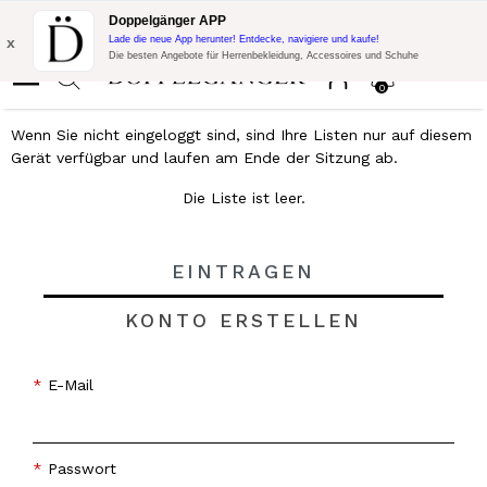
Blitzangebot:
10% Extra-Rabatt auf 300€ Einkauf mit Code:
Doppelgänger APP
DOPPEL300
x
Lade die neue App herunter! Entdecke, navigiere und kaufe!
Die besten Angebote für Herrenbekleidung, Accessoires und Schuhe
0
Wenn Sie nicht eingeloggt sind, sind Ihre Listen nur auf diesem
Gerät verfügbar und laufen am Ende der Sitzung ab.
Die Liste ist leer.
EINTRAGEN
KONTO ERSTELLEN
E-Mail
Passwort