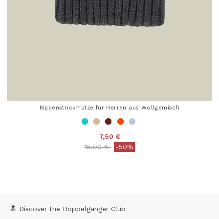
Rippenstrickmütze für Herren aus Wollgemisch
7,50 €
Price reduced from
to
15,00 €
-50%
5 out of 5 Customer Rating
🔝 Discover the Doppelgänger Club