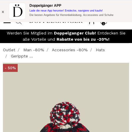
Blitzangebot:
10% Extra-Rabatt auf 300€ Einkauf mit Code:
Doppelgänger APP
DOPPEL300
x
Lade die neue App herunter! Entdecke, navigiere und kaufe!
Die besten Angebote für Herrenbekleidung, Accessoires und Schuhe
0
Werden Sie Mitglied im
Doppelganger Club!
Entdecken Sie
alle Vorteile und
Rabatte von bis zu -20%!
Outlet
Man -80%
Accessories -80%
Hats
Gerippte ...
- 50%