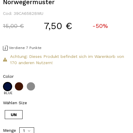
Norwegermuster
Cod:
39CA6582BMU
7,50 €
Price reduced from
to
15,00 €
-50%
Verdiene 7 Punkte
Achtung: Dieses Produkt befindet sich im Warenkorb von
170 anderen Nutzern!
Color
BLUE
Wählen Size
UN
Menge