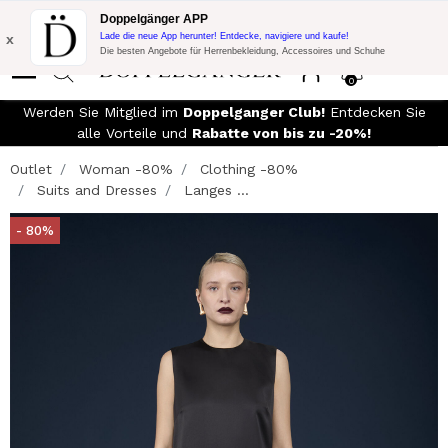
Blitzangebot:
10% Extra-Rabatt auf 300€ Einkauf mit Code:
Doppelgänger APP
DOPPEL300
x
Lade die neue App herunter! Entdecke, navigiere und kaufe!
Die besten Angebote für Herrenbekleidung, Accessoires und Schuhe
0
Werden Sie Mitglied im
Doppelganger Club!
Entdecken Sie
alle Vorteile und
Rabatte von bis zu -20%!
Outlet
Woman -80%
Clothing -80%
Suits and Dresses
Langes ...
- 80%