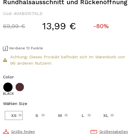
Rundhalsausschnitt und Rückenöffnung
Cod:
40AB0107SLD
13,99 €
Price reduced from
to
69,99 €
-80%
Verdiene 13 Punkte
Achtung: Dieses Produkt befindet sich im Warenkorb von
96 anderen Nutzern!
Color
BLACK
Wählen Size
XS
S
M
L
XL
Größe finden
Größentabellen