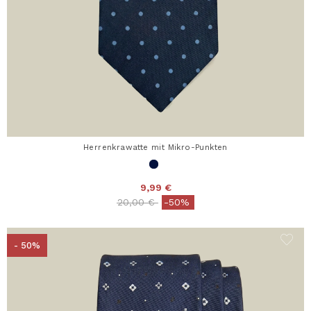
Herrenkrawatte mit Mikro-Punkten
9,99 €
Price reduced from
to
20,00 €
-50%
- 50%