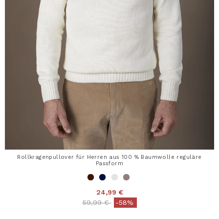
Rollkragenpullover für Herren aus 100 % Baumwolle reguläre
Passform
24,99 €
Price reduced from
to
59,99 €
-58%