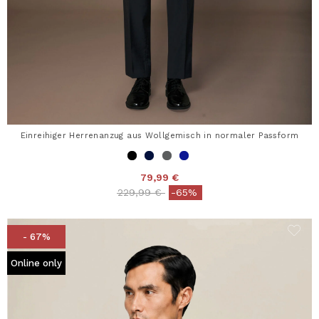
Einreihiger Herrenanzug aus Wollgemisch in normaler Passform
79,99 €
Price reduced from
to
229,99 €
-65%
- 67%
Online only