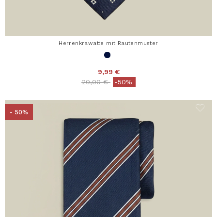
Herrenkrawatte mit Rautenmuster
9,99 €
Price reduced from
to
20,00 €
-50%
- 50%