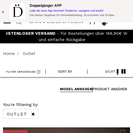
Blitzangebot:
10% Extra-Rabatt auf 300€ Einkauf mit Code:
Doppelgänger APP
DOPPEL300
x
Lade die neue App herunter! Entdecke, navigiere und kaufe!
Die besten Angebote für Herrenbekleidung, Accessoires und Schuhe
0
90€
Werden Sie Mitglied im
Doppelganger Club!
Entdecken Sie
alle Vorteile und
Rabatte von bis zu -20%!
Home
Outlet
SORT BY
SICHT
FILTER VERWENDEN
MODEL ANSEHEN
PRODUKT ANSEHEN
You're filtering by
OUTLET
REMOVE FILTER CURRENTLY REFINED BY KATEGO