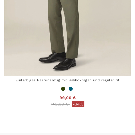
Einfarbiges Herrenanzug mit Sakkokragen und regular fit
99,00 €
Price reduced from
to
149,00 €
-34%
5 out of 5 Customer Rating