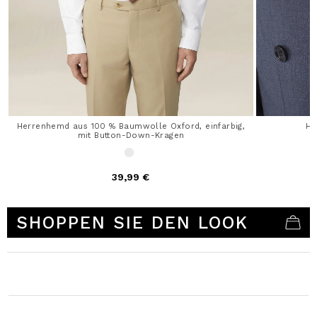
Herrenhemd aus 100 % Baumwolle Oxford, einfarbig,
He
mit Button-Down-Kragen
39,99 €
5 out of 5 Customer Rating
SHOPPEN SIE DEN LOOK