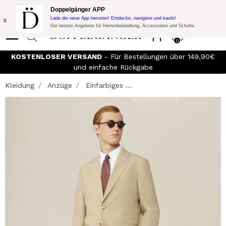
Blitzangebot:
10% Extra-Rabatt auf 300€ Einkauf mit Code:
Doppelgänger APP
DOPPEL300
x
Lade die neue App herunter! Entdecke, navigiere und kaufe!
Die besten Angebote für Herrenbekleidung, Accessoires und Schuhe
0
KOSTENLOSER VERSAND
- Für Bestellungen über 149,90€
und einfache Rückgabe
Kleidung
Anzüge
Einfarbiges ...