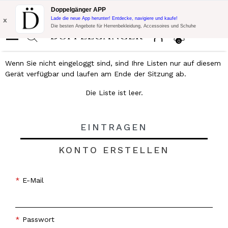
Blitzangebot:
10% Extra-Rabatt auf 300€ Einkauf mit Code:
Doppelgänger APP
DOPPEL300
x
Lade die neue App herunter! Entdecke, navigiere und kaufe!
Die besten Angebote für Herrenbekleidung, Accessoires und Schuhe
0
Wenn Sie nicht eingeloggt sind, sind Ihre Listen nur auf diesem
Gerät verfügbar und laufen am Ende der Sitzung ab.
Die Liste ist leer.
EINTRAGEN
KONTO ERSTELLEN
E-Mail
Passwort