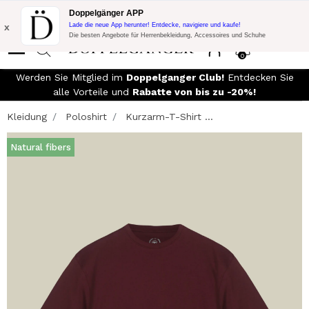
Blitzangebot:
10% Extra-Rabatt auf 300€ Einkauf mit Code:
Doppelgänger APP
DOPPEL300
x
Lade die neue App herunter! Entdecke, navigiere und kaufe!
Die besten Angebote für Herrenbekleidung, Accessoires und Schuhe
0
Werden Sie Mitglied im
Doppelganger Club!
Entdecken Sie
alle Vorteile und
Rabatte von bis zu -20%!
Kleidung
Poloshirt
Kurzarm-T-Shirt ...
Natural fibers