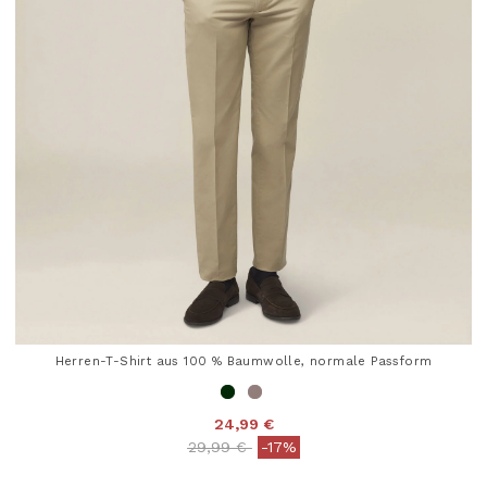
Herren-T-Shirt aus 100 % Baumwolle, normale Passform
24,99 €
Price reduced from
to
29,99 €
-17%
5 out of 5 Customer Rating