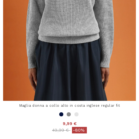
Maglia donna a collo alto in costa inglese regular fit
9,99 €
Price reduced from
to
49,99 €
-80%