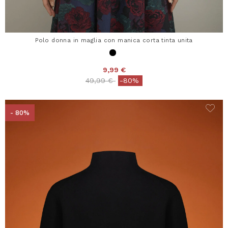
Polo donna in maglia con manica corta tinta unita
9,99 €
Price reduced from
to
49,99 €
-80%
- 80%