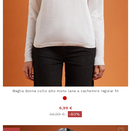
Maglia donna collo alto misto lana a cachemire regular fit
6,99 €
Price reduced from
to
34,99 €
-80%