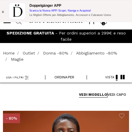
Promo Flash:
10% di Extra Sconto su 300€ di Acquisto con codice:
Doppelgänger APP
DOPPEL300
x
Scarica la Nuova APP! Scopri, Naviga e Acquista!
Le Migliori Offerte per Abbigliamento, Accessori e Calzature Uomo
0
eso
Iscriviti al
Doppelganger Club!
Scopri tutti i vantaggi e
sconti fino al -20%!
Home
Outlet
Donna -80%
Abbigliamento -80%
Maglie
ORDINA PER
VISTA
USA I FILTRI
VEDI MODELLO
VEDI CAPO
- 80%