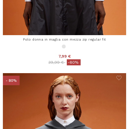
Polo donna in maglia con mezza zip regular fit
7,99 €
Price reduced from
to
39,99 €
-80%
- 80%