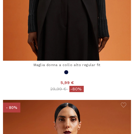
Maglia donna a collo alto regular fit
5,99 €
Price reduced from
to
29,99 €
-80%
- 80%