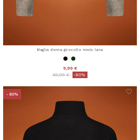
Maglia donna girocollo misto lana
9,99 €
Price reduced from
to
49,99 €
-80%
- 80%