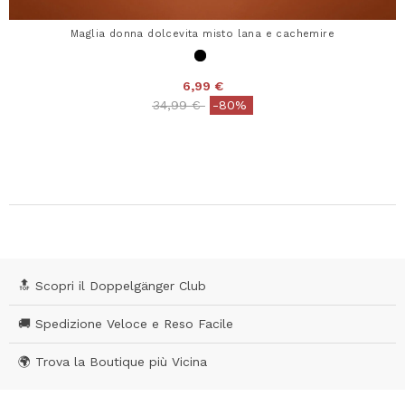
Maglia donna dolcevita misto lana e cachemire
6,99 €
Price reduced from
to
34,99 €
-80%
🔝 Scopri il Doppelgänger Club
🚚 Spedizione Veloce e Reso Facile
🌍 Trova la Boutique più Vicina