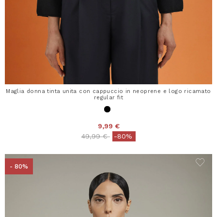
Maglia donna tinta unita con cappuccio in neoprene e logo ricamato
regular fit
9,99 €
Price reduced from
to
49,99 €
-80%
- 80%