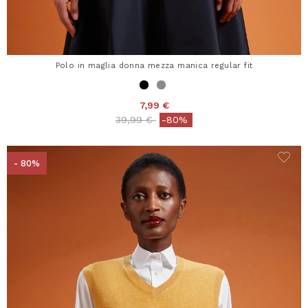
Polo in maglia donna mezza manica regular fit
7,99 €
Price reduced from
to
39,99 €
-80%
- 80%