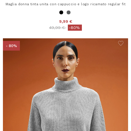
Maglia donna tinta unita con cappuccio e logo ricamato regular fit
9,99 €
Price reduced from
to
49,99 €
-80%
- 80%