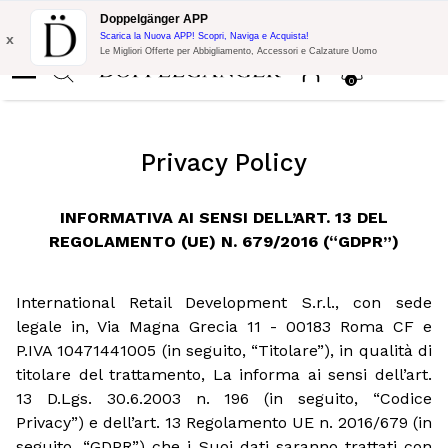
Promo Flash:
10% di Extra Sconto su 300€ di Acquisto con codice:
Doppelgänger APP
DOPPEL300
x
Scarica la Nuova APP! Scopri, Naviga e Acquista!
Le Migliori Offerte per Abbigliamento, Accessori e Calzature Uomo
0
Privacy Policy
INFORMATIVA AI SENSI DELL’ART. 13 DEL
REGOLAMENTO (UE) N. 679/2016 (“GDPR”)
International Retail Development S.r.l., con sede
legale in, Via Magna Grecia 11 - 00183 Roma CF e
P.IVA 10471441005 (in seguito, “Titolare”), in qualità di
titolare del trattamento, La informa ai sensi dell’art.
13 D.Lgs. 30.6.2003 n. 196 (in seguito, “Codice
Privacy”) e dell’art. 13 Regolamento UE n. 2016/679 (in
seguito, “GDPR”) che i Suoi dati saranno trattati con