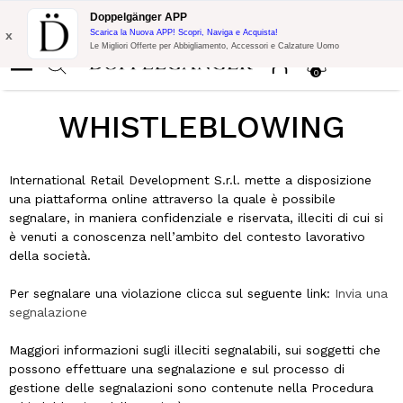
Promo Flash:
10% di Extra Sconto su 300€ di Acquisto con codice:
Doppelgänger APP
DOPPEL300
x
Scarica la Nuova APP! Scopri, Naviga e Acquista!
Le Migliori Offerte per Abbigliamento, Accessori e Calzature Uomo
0
WHISTLEBLOWING
International Retail Development S.r.l. mette a disposizione
una piattaforma online attraverso la quale è possibile
segnalare, in maniera confidenziale e riservata, illeciti di cui si
è venuti a conoscenza nell’ambito del contesto lavorativo
della società.
Per segnalare una violazione clicca sul seguente link:
Invia una
segnalazione
Maggiori informazioni sugli illeciti segnalabili, sui soggetti che
possono effettuare una segnalazione e sul processo di
gestione delle segnalazioni sono contenute nella Procedura