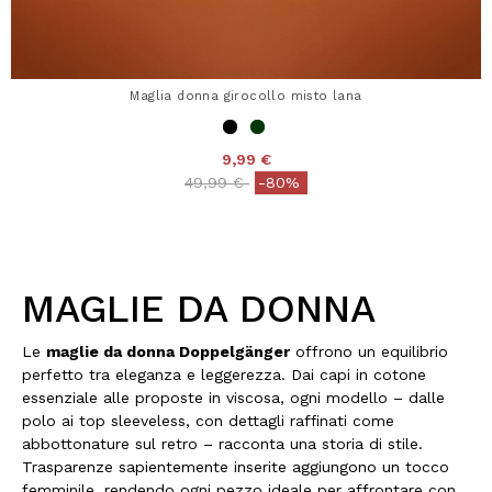
Maglia donna girocollo misto lana
9,99 €
Price reduced from
to
49,99 €
-80%
MAGLIE DA DONNA
Le
maglie da donna Doppelgänger
offrono un equilibrio
perfetto tra eleganza e leggerezza. Dai capi in cotone
essenziale alle proposte in viscosa, ogni modello – dalle
polo ai top sleeveless, con dettagli raffinati come
abbottonature sul retro – racconta una storia di stile.
Trasparenze sapientemente inserite aggiungono un tocco
femminile, rendendo ogni pezzo ideale per affrontare con