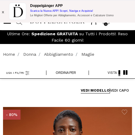
Spedizione Gratuita su Tutto!
10% di Extra Sconto su 300€ di
Doppelgänger APP
Acquisto con codice:
DOPPEL300
x
Scarica la Nuova APP! Scopri, Naviga e Acquista!
Le Migliori Offerte per Abbigliamento, Accessori e Calzature Uomo
0
Ultime Ore:
Spedizione GRATUITA
su Tutti i Prodotti! Reso
Facile 60 giorni!
Home
Donna
Abbigliamento
Maglie
ORDINA PER
VISTA
USA I FILTRI
VEDI MODELLO
VEDI CAPO
- 80%