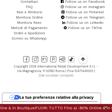
Contattaci
Follow us on Facebook
FAQ
Follow us on Instagram
Resi e Rimborsi
Follow us on Pinterest
Monitora Ordine
Follow us on Telegram
Monitora Reso
Follow us on Linkedin
Metodi di Pagamento
Follow us on TikTok
Ordini e Spedizioni
Scrivici su WhatsApp
Copyright 2026 International Retail Development S.r.l. -
Via Magnagrecia, 11 00183 Roma | P.iva 10471441005 |
Dati societari completi
Le tue preferenze relative alla privacy
Informativa sulla raccolta
outique!
UORI TUTTO Fino al -80% Online & in Boutique!
FUORI TUTTO Fino al -80% Online & in Boutique!
FUORI