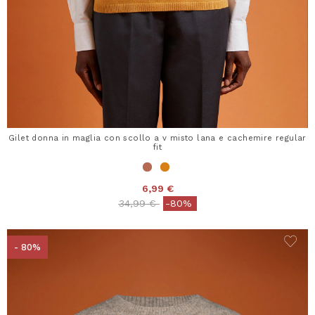
Gilet donna in maglia con scollo a v misto lana e cachemire regular
fit
6,99 €
Price reduced from
to
34,99 €
-80%
- 80%