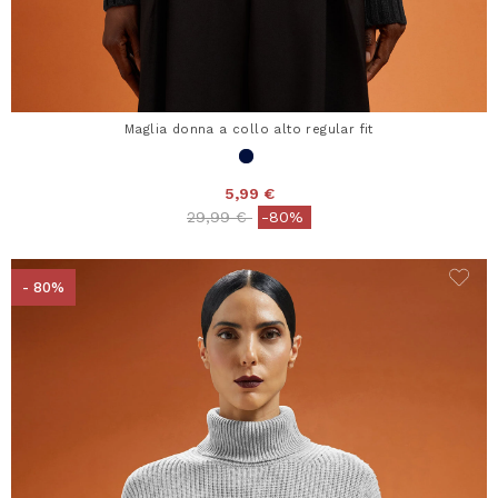
Maglia donna a collo alto regular fit
5,99 €
Price reduced from
to
29,99 €
-80%
- 80%