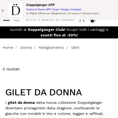
Promo Flash:
10% di Extra Sconto su 300€ di Acquisto con codice:
Doppelgänger APP
DOPPEL300
x
Scarica la Nuova APP! Scopri, Naviga e Acquista!
Le Migliori Offerte per Abbigliamento, Accessori e Calzature Uomo
0
eso
Iscriviti al
Doppelganger Club!
Scopri tutti i vantaggi e
sconti fino al -20%!
Home
Donna
Abbigliamento
Gilet
0 risultati
GILET DA DONNA
I
gilet da donna
della nuova collezione Doppelgänger
diventano protagonisti della stagione, sostituendo le
giacche con modelli in lino e cotone, leggeri e raffinati.