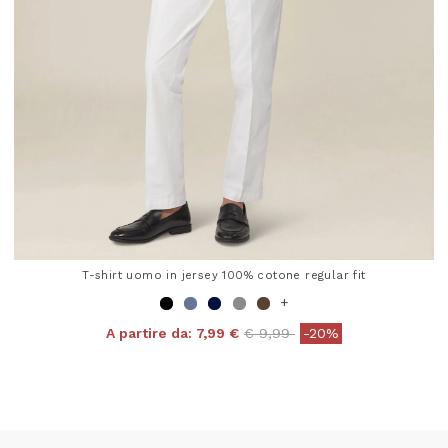
T-shirt uomo in jersey 100% cotone regular fit
+
Price reduced from
to
A partire da:
7,99 €
€ 9,99
-20%
4,8 out of 5 Customer Rating