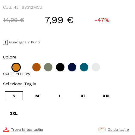
Cod:
42TS3312MCU
7,99 €
Price reduced from
to
14,99 €
-47%
Guadagna 7 Punti
Colore
OCHRE YELLOW
Seleziona Taglia
S
M
L
XL
XXL
3XL
Trova la tua taglia
Guida taglie