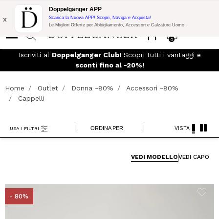
Promo Flash:
10% di Extra Sconto su 300€ di Acquisto con codice:
Doppelgänger APP
DOPPEL300
x
Scarica la Nuova APP! Scopri, Naviga e Acquista!
Le Migliori Offerte per Abbigliamento, Accessori e Calzature Uomo
0
eso
Iscriviti al
Doppelganger Club!
Scopri tutti i vantaggi e
sconti fino al -20%!
Home
Outlet
Donna -80%
Accessori -80%
Cappelli
ORDINA PER
VISTA
USA I FILTRI
VEDI MODELLO
VEDI CAPO
- 80%