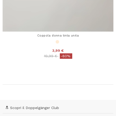
Coppola donna tinta unita
3,99 €
Price reduced from
to
19,99 €
-80%
🔝 Scopri il Doppelgänger Club