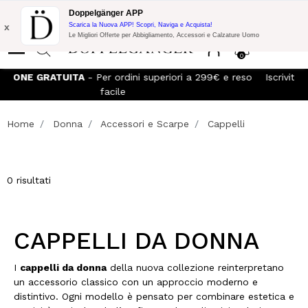
Promo Flash:
10% di Extra Sconto su 300€ di Acquisto con codice:
Doppelgänger APP
DOPPEL300
x
Scarica la Nuova APP! Scopri, Naviga e Acquista!
Le Migliori Offerte per Abbigliamento, Accessori e Calzature Uomo
0
SPEDIZIONE GRATUITA
- Per ordini superiori a 299€ e reso
facile
Home
Donna
Accessori e Scarpe
Cappelli
0 risultati
CAPPELLI DA DONNA
I
cappelli da donna
della nuova collezione reinterpretano
un accessorio classico con un approccio moderno e
distintivo. Ogni modello è pensato per combinare estetica e