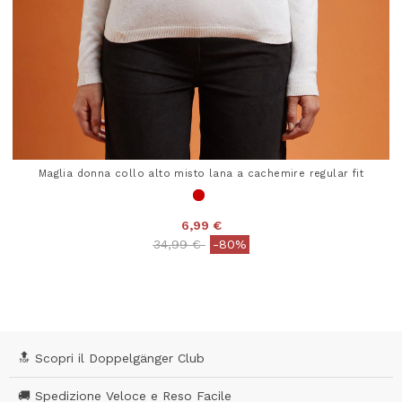
Maglia donna collo alto misto lana a cachemire regular fit
6,99 €
Price reduced from
to
34,99 €
-80%
4,1 out of 5 Customer Rating
🔝 Scopri il Doppelgänger Club
🚚 Spedizione Veloce e Reso Facile