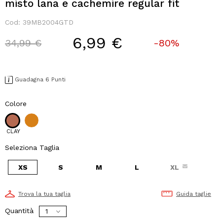
misto lana e cachemire regular fit
Cod:
39MB2004GTD
6,99 €
Price reduced from
to
34,99 €
-80%
Guadagna 6 Punti
Colore
CLAY
Seleziona Taglia
XS
S
M
L
XL
Trova la tua taglia
Guida taglie
Quantità