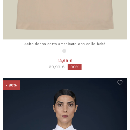
Abito donna corto smanicato con collo bebè
13,99 €
Price reduced from
to
69,99 €
-80%
- 80%