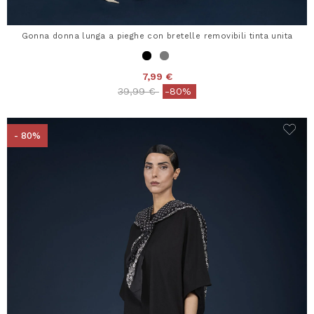
Gonna donna lunga a pieghe con bretelle removibili tinta unita
7,99 €
Price reduced from
to
39,99 €
-80%
- 80%