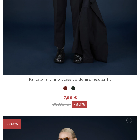
Pantalone chino classico donna regular fit
7,99 €
Price reduced from
to
39,99 €
-80%
- 83%