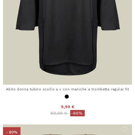
Abito donna tubino scollo a v con maniche a trombetta regular fit
9,99 €
Price reduced from
to
69,99 €
-86%
- 80%