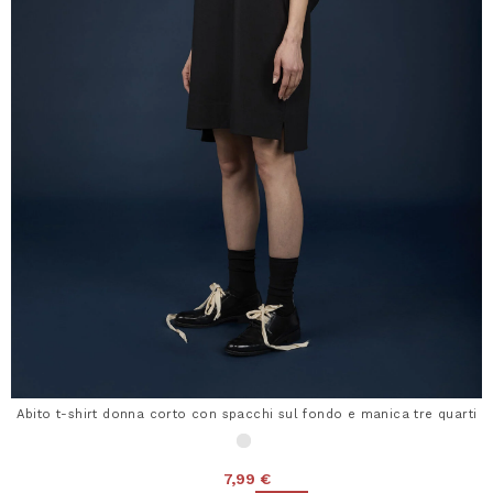
Abito t-shirt donna corto con spacchi sul fondo e manica tre quarti
7,99 €