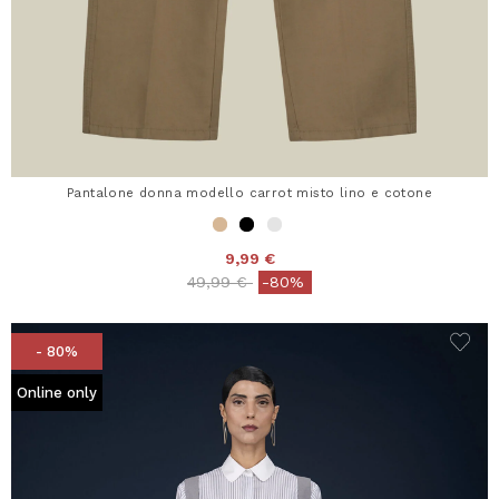
Pantalone donna modello carrot misto lino e cotone
9,99 €
Price reduced from
to
49,99 €
-80%
- 80%
Online only