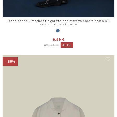
Jeans donna 5 tasche fit cigarette con travetta colore rosso sul
centro del carré dietro
9,99 €
Price reduced from
to
49,99 €
-80%
- 85%