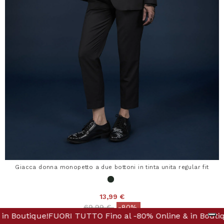
Giacca donna monopetto a due bottoni in tinta unita regular fit
13,99 €
Price reduced from
to
69,99 €
-80%
% Online & in Boutique!
UTTO Fino al -80% Online & in Boutique!
FUORI TUTTO Fino al -80% On
FUORI TUTTO