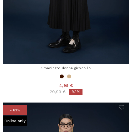
Smanicato donna girocollo
4,99 €
Price reduced from
to
29,99 €
-83%
- 81%
Online only