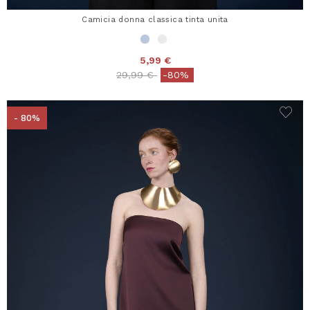
Camicia donna classica tinta unita
5,99 €
Price reduced from
to
29,99 €
-80%
- 80%