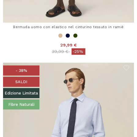
Bermuda uomo con elastico nel cinturino tessuto in ramiè
29,99 €
Price reduced from
to
39,99 €
-25%
- 38%
SALDI
Edizione Limitata
Fibre Naturali