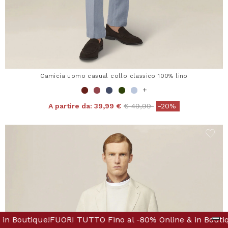
Camicia uomo casual collo classico 100% lino
+
Price reduced from
to
A partire da:
39,99 €
€ 49,99
-20%
ine & in Boutique!
ino al -80% Online & in Boutique!
FUORI TUTTO Fino al -80% Online
FUORI TUTTO Fino 