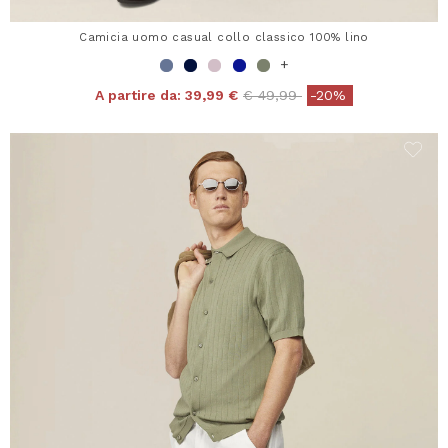
Camicia uomo casual collo classico 100% lino
+
Price reduced from
to
A partire da:
39,99 €
€ 49,99
-20%