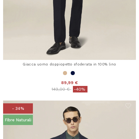
Giacca uomo doppiopetto sfoderata in 100% lino
89,99 €
Price reduced from
to
149,00 €
-40%
- 34%
Fibre Naturali