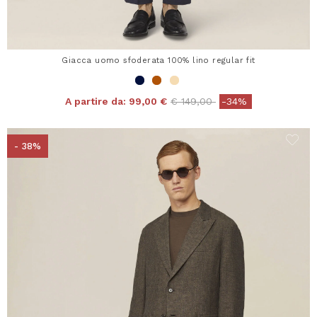
Giacca uomo sfoderata 100% lino regular fit
Price reduced from
to
A partire da:
99,00 €
€ 149,00
-34%
- 38%