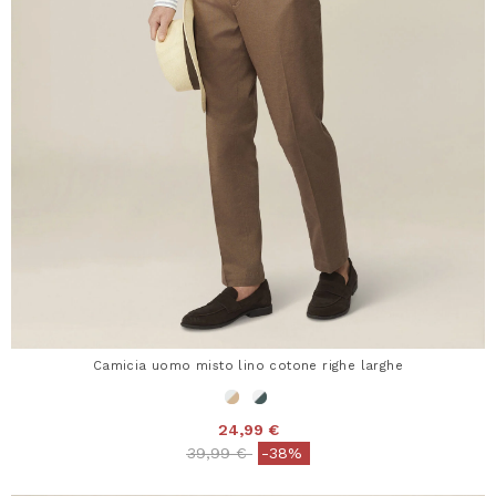
Camicia uomo misto lino cotone righe larghe
24,99 €
Price reduced from
to
39,99 €
-38%