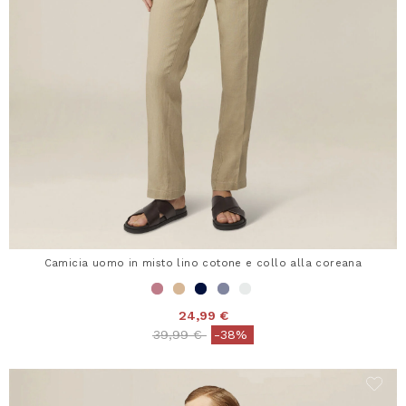
Camicia uomo in misto lino cotone e collo alla coreana
24,99 €
Price reduced from
to
39,99 €
-38%