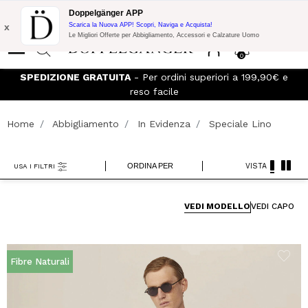
Promo Flash:
10% di Extra Sconto su 300€ di Acquisto con codice:
Doppelgänger APP
DOPPEL300
x
Scarica la Nuova APP! Scopri, Naviga e Acquista!
Le Migliori Offerte per Abbigliamento, Accessori e Calzature Uomo
0
 e
Iscriviti al
Doppelganger Club!
Scopri tutti i vantaggi e
sconti fino al -20%!
Home
Abbigliamento
In Evidenza
Speciale Lino
ORDINA PER
VISTA
USA I FILTRI
VEDI MODELLO
VEDI CAPO
Fibre Naturali