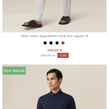
Abito uomo doppiopetto 100% lino regular fit
149,00 €
Price reduced from
to
219,00 €
-32%
Fibre Naturali