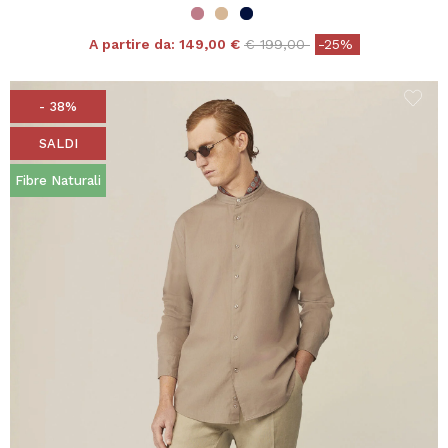
Price reduced from
to
A partire da:
149,00 €
€ 199,00
-25%
- 38%
SALDI
Fibre Naturali