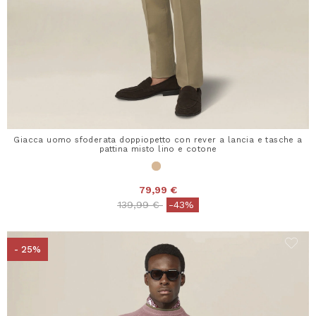
Giacca uomo sfoderata doppiopetto con rever a lancia e tasche a
pattina misto lino e cotone
79,99 €
Price reduced from
to
139,99 €
-43%
- 25%